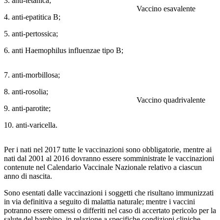
3. anti-tetanica;
Vaccino esavalente
4. anti-epatitica B;
5. anti-pertossica;
6. anti Haemophilus influenzae tipo B;
7. anti-morbillosa;
8. anti-rosolia;
Vaccino quadrivalente
9. anti-parotite;
10. anti-varicella.
Per i nati nel 2017 tutte le vaccinazioni sono obbligatorie, mentre ai
nati dal 2001 al 2016 dovranno essere somministrate le vaccinazioni
contenute nel Calendario Vaccinale Nazionale relativo a ciascun
anno di nascita.
Sono esentati dalle vaccinazioni i soggetti che risultano immunizzati
in via definitiva a seguito di malattia naturale; mentre i vaccini
potranno essere omessi o differiti nel caso di accertato pericolo per la
salute del bambino, in relazione a specifiche condizioni cliniche