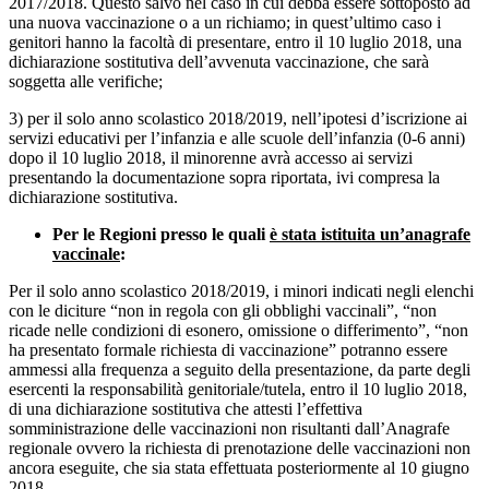
2017/2018. Questo salvo nel caso in cui debba essere sottoposto ad
una nuova vaccinazione o a un richiamo; in quest’ultimo caso i
genitori hanno la facoltà di presentare, entro il 10 luglio 2018, una
dichiarazione sostitutiva dell’avvenuta vaccinazione, che sarà
soggetta alle verifiche;
3) per il solo anno scolastico 2018/2019, nell’ipotesi d’iscrizione ai
servizi educativi per l’infanzia e alle scuole dell’infanzia (0-6 anni)
dopo il 10 luglio 2018, il minorenne avrà accesso ai servizi
presentando la documentazione sopra riportata, ivi compresa la
dichiarazione sostitutiva.
Per le Regioni presso le quali
è stata istituita un’anagrafe
vaccinale
:
Per il solo anno scolastico 2018/2019, i minori indicati negli elenchi
con le diciture “non in regola con gli obblighi vaccinali”, “non
ricade nelle condizioni di esonero, omissione o differimento”, “non
ha presentato formale richiesta di vaccinazione” potranno essere
ammessi alla frequenza a seguito della presentazione, da parte degli
esercenti la responsabilità genitoriale/tutela, entro il 10 luglio 2018,
di una dichiarazione sostitutiva che attesti l’effettiva
somministrazione delle vaccinazioni non risultanti dall’Anagrafe
regionale ovvero la richiesta di prenotazione delle vaccinazioni non
ancora eseguite, che sia stata effettuata posteriormente al 10 giugno
2018.