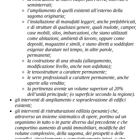
seminterrati;
l’ampliamento di quelli esistenti all’esterno della
sagoma originaria;
l’installazione di manufatti leggeri, anche prefabbricati,
e di strutture di qualsiasi genere, quali roulotte, camper,
case mobili, silos, imbarcazioni, che siano utilizzati
come abitazioni, ambienti di lavoro, oppure come
depositi, magazzini e simili, e siano diretti a soddisfare
esigenze durature nel tempo, in altre parole,
permanenti;
la costruzione di una strada (allargamento,
modificazione livello, anche non asfaltata);
le tensostrutture a carattere permanente;
le serre professionali a carattere permanente, anche
aperte alla vendita;
la pertinenza avente un volume superiore al 20%
dell’unità principale; (o superficie secondo la regione).
gli interventi di ampliamento e sopraelevazione di edifici
esistenti;
gli interventi di ristrutturazioni edilizia (pesante) che,
attraverso un insieme sistematico di opere, portino ad un
organismo in tutto o in parte diverso dal precedente e che
comportino aumento di unità immobiliari, modifiche del
volume complessivo, della sagoma, dei prospetti o delle
superfici, singolarmente o cumulativamente intesi, o che,