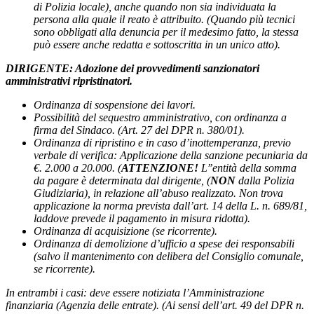
di Polizia locale), anche quando non sia individuata la
persona alla quale il reato è attribuito.
(Quando più tecnici
sono obbligati alla denuncia per il medesimo fatto, la stessa
può essere anche redatta e sottoscritta in un unico atto).
DIRIGENTE: Adozione dei
provvedimenti sanzionatori
amministrativi ripristinatori.
Ordinanza di sospensione dei lavori.
Possibilità del sequestro amministrativo, con ordinanza a
firma del Sindaco.
(Art. 27 del DPR n. 380/01).
Ordinanza di ripristino e in caso d’inottemperanza, previo
verbale di verifica: Applicazione della sanzione pecuniaria da
€. 2.000 a 20.000. (
ATTENZIONE!
L’’entità della somma
da pagare è determinata dal dirigente, (
NON
dalla Polizia
Giudiziaria), in relazione all’abuso realizzato. Non trova
applicazione la norma prevista dall’art. 14 della L. n. 689/81,
laddove prevede il pagamento in misura ridotta).
Ordinanza di acquisizione
(se ricorrente).
Ordinanza di demolizione d’ufficio a spese dei responsabili
(salvo il mantenimento con delibera del Consiglio comunale,
se ricorrente).
In entrambi i casi: deve essere notiziata l’Amministrazione
finanziaria (Agenzia delle entrate).
(Ai sensi dell’art. 49 del DPR n.