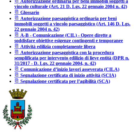
Autorizzazione ordinaria per beni immobili soggetti a
vincolo culturale (Art. 21 D. Lgs. 22 gennaio 2004 n. 42)
Glossario
Autorizzazione paesaggistica ordinaria per beni
immobili soggetti a vincolo paesaggistico (Art. 146 D. Lgs.
22 gennaio 2004 n. 42)
A-B - Comunicazione (CIL) - Opere dirette a
soddisfare obiettive esigenze contingenti e temporanee
Attività edilizia completamente libera
Autorizzazione paesaggistica con la procedura
semplificata per intervento edilizio di lieve entità (DPR n.
31/2017 - D. Lgs. 22 gennaio 2004, n. 42)
Comunicazione d’inizio lavori asseverata (CILA)
Segnalazione certificata di inizio attività (SCIA)
Segnalazione certificata per l’agibilità (SCA)