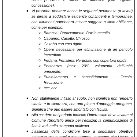
suolo pubblico, o aperto al pubblico (con regolare
concessione).
Vi possono rientrare anche le seguenti pertinenze (o lavori)
se dirette a soddisfare esigenze contingenti e temporanee,
che altrimenti potrebbero essere soggette a titolo abilitante,
come per esempio:
Baracca. Baraccamento. Box in metallo.
Capanno. Casotto. Chiosco.
Gazebo con tetto rigido.
Opere necessarie per eliminazione di un pericolo
immediato.
Pedana. Pensilina. Pergolato con copertura rigida.
Pertinenza (max. 20% volumetria dell’unità
principale)
Puntellamento e consolidamento - Tettoia.
Recinzione.
ecc. ecc.
Non stabilmente infisso al suolo, non significa non renderlo
stabile e in sicurezza, con una platea d’appoggio adeguata.
Significa che può essere smontato con facilità.
Allo scadere del periodo indicato l’interessato deve inviare al
Comune (Sportello unico per l’edilizia) la comunicazione di
fine lavori, nello stampato unificato.
L’assenza
delle condizioni tese a soddisfare obiettive