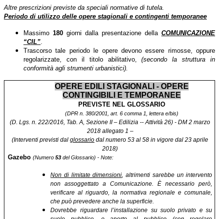
Altre prescrizioni previste da speciali normative di tutela.
Periodo di utilizzo delle opere stagionali e contingenti temporanee
Massimo
180
giorni dalla presentazione della
COMUNICAZIONE
“CIL”
.
Trascorso tale periodo le opere devono essere rimosse, oppure
regolarizzate, con il titolo abilitativo,
(secondo la struttura in
conformità agli strumenti urbanistici).
OPERE EDILI STAGIONALI - OPERE
CONTINGIBILI E TEMPORANEE
PREVISTE NEL GLOSSARIO
(DPR n. 380/2001, art. 6 comma 1, lettera e/bis)
(D. Lgs. n. 222/2016, Tab. A, Sezione II – Edilizia -- Attività 26) - DM 2 marzo
2018 allegato 1 –
(Interventi previsti dal
glossario
dal numero 53 al 58 in vigore dal 23 aprile
2018)
Gazebo
(Numero
53
del Glossario) - Note:
Non di limitate dimensioni
, altrimenti sarebbe un intervento
non assoggettato a Comunicazione. È necessario però,
verificare al riguardo, la normativa regionale e comunale,
che può prevedere anche la superficie.
Dovrebbe riguardare l’installazione su suolo privato e su