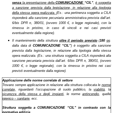
senza
la presentazione della
COMUNICAZIONE
“CIL”
,
è soggetta
a sanzione prevista dalla legislazione, in relazione alla tipologia
della stessa opera realizzata.
(Es.: una pertinenza soggetta a CILA
risponderà alla sanzione pecuniaria amministrativa prevista dall’art.
6/bis DPR n, 380/01, (ovvero 1000 €, o legge regionale), con la
rimessa in pristino, in caso di vincoli e nei casi previsti
eventualmente dalla regione).
Il mantenimento della struttura
oltre il periodo previsto
(
180
gg.
dalla data di
COMUNICAZIONE
“CIL”
) è soggetto alla sanzione
prevista dalla legislazione, in relazione alla tipologia della stessa
opera realizzata. (Es.: una struttura soggetta a CILA risponderà alla
sanzione pecuniaria prevista dall’art. 6/bis DPR n, 380/01, (ovvero
1000 €, o legge regionale), con la rimessa in pristino nei casi
previsti eventualmente dalla regione).
Applicazione delle norme correlate di settore
Trovano sempre applicazione in relazione alla struttura collocata le
norme
correlate,
riguardanti l’occupazione di suolo pubblico, la
viabilità
, la
sicurezza della stessa e degli impianti
, le norme
antincendio
, quelle
igienico – sanitarie
, ecc.
Struttura soggetta a COMUNICAZIONE “CIL” in contrasto con la
normativa edilizia