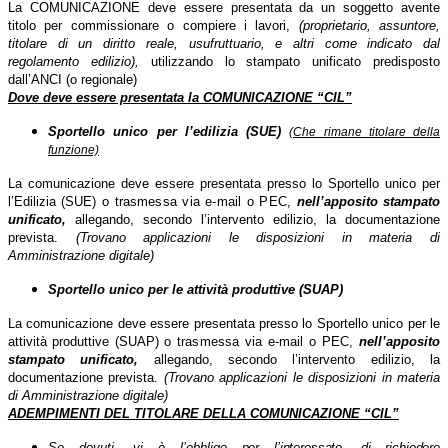
La COMUNICAZIONE deve essere presentata da un soggetto avente
titolo per commissionare o compiere i lavori,
(proprietario, as­suntore,
titolare di un diritto reale, usufruttuario, e altri come indicato dal
regolamento edilizio),
utilizzando lo stampato unificato predisposto
dall’ANCI (o regionale)
Dove deve essere presentata
la COMUNICAZIONE “CIL”
Sportello unico per l’edilizia (SUE)
(Che rimane titolare della
funzione)
La comunicazione deve essere presentata presso lo Sportello unico per
l’Edilizia (SUE)
o trasmessa via e-mail o PEC,
nell’apposito stampato
unificato,
allegando, secondo l’intervento edilizio, la documentazione
prevista.
(Trovano applicazioni le disposizioni in materia di
Amministrazione digitale)
Sportello unico per le attività produttive (SUAP)
La comunicazione deve essere presentata presso lo Sportello unico per le
attività produttive (SUAP)
o trasmessa via e-mail o PEC,
nell’apposito
stampato unificato,
allegando, secondo l’intervento edilizio, la
documentazione prevista.
(Trovano applicazioni le disposizioni in materia
di Amministrazione digitale)
ADEMPIMENTI DEL TITOLARE DELLA
COMUNICAZIONE “CIL”
Se dovuti, vi è l’obbligo
per l’interessato,
di richiedere