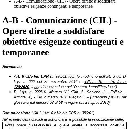
A-B - Comunicazione (CIL) - Opere dirette a soddisfare
obiettive esigenze contingenti e temporanee
A-B - Comunicazione (CIL) -
Opere dirette a soddisfare
obiettive esigenze contingenti e
temporanee
Normative:
Art. 6 c1/e-bis
DPR n. 380/01
(con le modifiche dell’art. 3 del D.
Lgs. n. 222 nel 25 novembre 2016 e
dell’art. 10 c. 1/c
L. n.
120/2020
,
legge di conversione del “Decreto Semplificazione
”)
D. Lgs. n. 222/16
, allegato “A” (Tab. A, Sezione II – Edilizia --
Attività 26) - DM 2 marzo 2018 allegato 1 – (Interventi previsti dal
glossario
dal numero
53
al
58
in vigore dal 23 aprile 2018)
Comunicazione “CIL”
(Art. 6 c1/e-bis DPR n. 380/01)
Nel rispetto della disciplina sottonotata, è possibile la realizzazione delle:
e-bis) opere
STAGIONALI
e quelle dirette a soddisfare obiettive