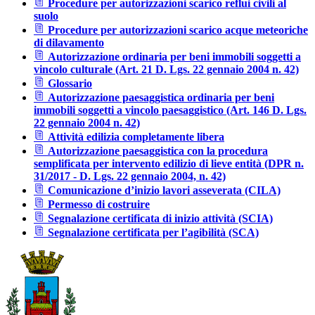
Procedure per autorizzazioni scarico reflui civili al
suolo
Procedure per autorizzazioni scarico acque meteoriche
di dilavamento
Autorizzazione ordinaria per beni immobili soggetti a
vincolo culturale (Art. 21 D. Lgs. 22 gennaio 2004 n. 42)
Glossario
Autorizzazione paesaggistica ordinaria per beni
immobili soggetti a vincolo paesaggistico (Art. 146 D. Lgs.
22 gennaio 2004 n. 42)
Attività edilizia completamente libera
Autorizzazione paesaggistica con la procedura
semplificata per intervento edilizio di lieve entità (DPR n.
31/2017 - D. Lgs. 22 gennaio 2004, n. 42)
Comunicazione d’inizio lavori asseverata (CILA)
Permesso di costruire
Segnalazione certificata di inizio attività (SCIA)
Segnalazione certificata per l’agibilità (SCA)