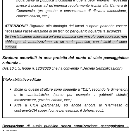
riguardante la pubblica incolumità e quella degli impianti, necessità
invece il ricorso ad un’impresa regolarmente iscritta alla Camera di
Commercio, (es. gazebo e tensostruttura di rilevanti dimensione,
chiosco chiuso, ecc.)
ATTENZIONE!
Riguardo alla tipologia dei lavori o opere potrebbe essere
necessaria l’asseverazione di un tecnico per quanto riguarda la sicurezza.
Se l’installazione interessa un’area pubblica con vincolo paesaggistico,
non
abbisogna di autorizzazione, se su suolo pubblico, con i limiti qui sotto
indicati.
Strutture amovibili in area protetta dal punto di vista paesaggistico
culturale -
(Art. 10 c. 5
, legge n. 120/2020 che ha convertito il Decreto Semplificazioni”)
Titolo abilitativo edilizio
Molte di queste strutture sono soggette a
“CIL”
, secondo le dimensioni
e le caratteristiche, (come per esempio: i gabinetti chimici,
tensostrutture, gazebo, cabine, ecc.).
Altre a CILA (pertinenza) ed anche ancora al “Permesso di
costruire/SCIA super, (come per esempio il dehors, ecc.).
Occupazione di suolo pubblico senza autorizzazione paesaggistica –