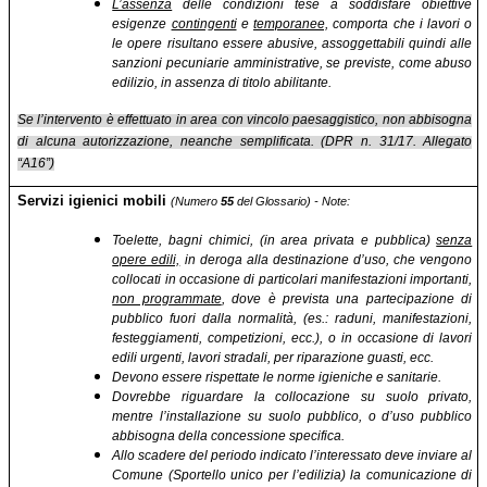
L’assenza
delle condizioni tese a soddisfare obiettive
esigenze
contingenti
e
temporanee,
comporta che i lavori o
le opere risultano essere abusive, assoggettabili quindi alle
sanzioni pecuniarie amministrative, se previste, come abuso
edilizio, in assenza di titolo abilitante.
Se l’intervento è effettuato in area con vincolo paesaggistico, non abbisogna
di alcuna autorizzazione, neanche semplificata. (DPR n. 31/17. Allegato
“A16”)
Servizi igienici mobili
(Numero
55
del Glossario) - Note:
Toelette, bagni chimici, (in area privata e pubblica)
senza
opere edili,
in deroga alla destinazione d’uso, che vengono
collocati in occasione di particolari manifestazioni importanti,
non programmate
, dove è prevista una partecipazione di
pubblico fuori dalla normalità, (es.: raduni, manifestazioni,
festeggiamenti, competizioni, ecc.), o in occasione di lavori
edili urgenti, lavori stradali, per riparazione guasti, ecc.
Devono essere rispettate le norme igieniche e sanitarie.
Dovrebbe riguardare la collocazione su suolo privato,
mentre l’installazione su suolo pubblico, o d’uso pubblico
abbisogna della concessione specifica.
Allo scadere del periodo indicato l’interessato deve inviare al
Comune (Sportello unico per l’edilizia) la comunicazione di