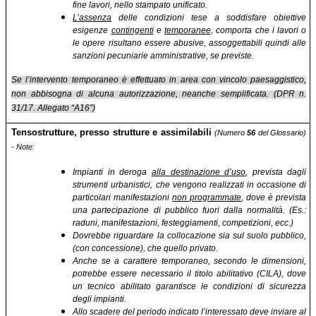
fine lavori, nello stampato unificato.
L’assenza
delle condizioni tese a soddisfare obiettive
esigenze
contingenti
e
temporanee,
comporta che i lavori o
le opere risultano essere abusive, assoggettabili quindi alle
sanzioni pecuniarie amministrative, se previste.
Se l’intervento temporaneo è effettuato in area con vincolo paesaggistico,
non abbisogna di alcuna autorizzazione, neanche semplificata. (DPR n.
31/17. Allegato “A16”)
Tensostrutture, presso strutture e assimilabili
(Numero
56
del Glossario)
- Note:
Impianti in deroga
alla destinazione d’uso
, prevista dagli
strumenti urbanistici, che vengono realizzati in occasione di
particolari manifestazioni
non programmate
, dove è prevista
una partecipazione di pubblico fuori dalla normalità. (Es.:
raduni, manifestazioni, festeggiamenti, competizioni, ecc.)
Dovrebbe riguardare la collocazione sia sul suolo pubblico,
(con concessione), che quello privato.
Anche se a carattere temporaneo, secondo le dimensioni,
potrebbe essere necessario il titolo abilitativo (CILA), dove
un tecnico abilitato garantisce le condizioni di sicurezza
degli impianti.
Allo scadere del periodo indicato l’interessato deve inviare al