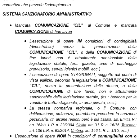
normativa che prevede l’adempimento.
SISTEMA SANZIONATORIO AMMINISTRATIVO
Mancata
COMUNICAZIONE
“
CIL”
al Comune e mancata
COMUNICAZIONE
di fine lavori
L’esecuzione di opere
IN
condizioni di contingibilità
(dimostrabile) senza la presentazione della
COMUNICAZIONE
“CIL”
, o della
COMUNICAZIONE
di
fine lavori, non è attualmente sanzionabile dalla
legislazione statale, (es.: gazebo, aree di parcheggio
provvisorio, servizi igienici mobili, ecc.)
L’esecuzione di opere STAGIONALI, soggette dal punto di
vista edilizio, secondo la legislazione a
COMUNICAZIONE
“CIL”
, senza la presentazione della stessa, o della
COMUNICAZIONE
di fine lavori, non è attualmente
sanzionabile dalla legislazione statale, (es.: baracca per la
vendita di frutta stagionale, in area privata, ecc.).
La stessa normativa regionale, o il Comune, con
deliberazione, ordinanza, potrebbero prevedere la sanzione
pecuniaria.
(In alcune regioni però è già fissata. Es.
Emilia R.:
art. 16/bis. L.R. n. 23/2004.
Sicilia
: art. 3 L.R. n. 16/16.
Toscana
:
art. 136 L.R. n. 65/2014.
Umbria
:
art.
146 L. R. n. 1/15, ecc.)
L’esecuzione di opere
NON
in condizioni di
contingibilità
con o