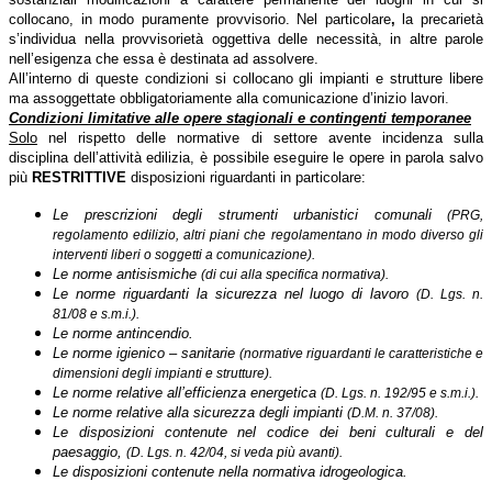
collocano, in modo puramente provvisorio. Nel particolare
,
la precarietà
s’individua nella
provvisorietà oggettiva delle necessità, in altre parole
nell’esigenza che essa è destinata ad assolvere.
All’interno di queste condizioni si collocano gli impianti e strutture libere
ma assoggettate obbligatoriamente alla comunicazione d’inizio lavori
.
Condizioni limitative alle opere stagionali e contingenti temporanee
Solo
nel rispetto delle normative di settore avente incidenza sulla
disciplina dell’attività edilizia, è possibile eseguire le opere in parola salvo
più
RESTRITTIVE
disposizioni riguardanti in particolare:
Le prescrizioni degli strumenti urbanistici comunali
(PRG,
regolamento edilizio, altri piani che regolamentano in modo diverso gli
interventi liberi o soggetti a comunicazione).
Le norme antisismiche
(di cui alla specifica normativa).
Le norme riguardanti la sicurezza nel luogo di lavoro
(D. Lgs. n.
81/08 e s.m.i.).
Le norme antincendio.
Le norme igienico – sanitarie
(normative riguardanti le caratteristiche e
dimensioni degli impianti e strutture).
Le norme relative all’efficienza energetica
(D. Lgs. n. 192/95 e s.m.i.).
Le norme relative alla sicurezza degli impianti
(D.M. n. 37/08).
Le disposizioni contenute nel codice dei beni culturali e del
paesaggio,
(D. Lgs. n. 42/04, si veda più avanti).
Le disposizioni contenute nella normativa idrogeologica.