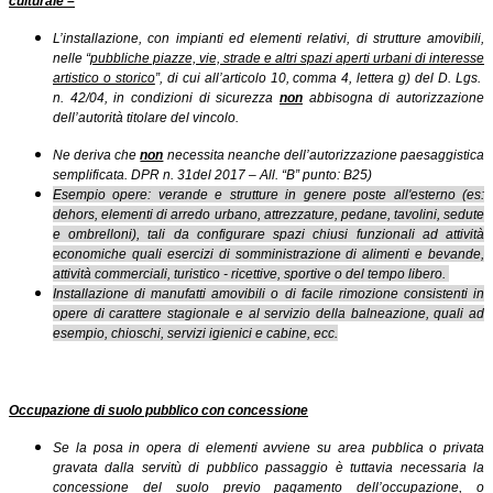
culturale –
L’installazione, con impianti ed elementi relativi, di strutture amovibili,
nelle “
pubbliche piazze, vie, strade e altri spazi aperti urbani di interesse
artistico o storico
”, di cui all’articolo 10, comma 4, lettera g) del D. Lgs.
n. 42/04, in condizioni di sicurezza
non
abbisogna di autorizzazione
dell’autorità titolare del vincolo.
Ne deriva che
non
necessita neanche dell’autorizzazione paesaggistica
semplificata. DPR n. 31del 2017 – All. “B” punto: B25)
Esempio opere: verande e strutture in genere poste all'esterno (es:
dehors, elementi di arredo urbano, attrezzature, pedane, tavolini, sedute
e ombrelloni), tali da configurare spazi chiusi funzionali ad attività
economiche quali esercizi di somministrazione di alimenti e bevande,
attività commerciali, turistico - ricettive, sportive o del tempo libero.
Installazione di manufatti amovibili o di facile rimozione consistenti in
opere di carattere stagionale e al servizio della balneazione, quali ad
esempio, chioschi, servizi igienici e cabine, ecc.
Occupazione di suolo pubblico con concessione
Se la posa in opera di elementi avviene su area pubblica o privata
gravata dalla servitù di pubblico passaggio è tuttavia necessaria la
concessione del suolo previo
pagamento
dell’occupazione, o