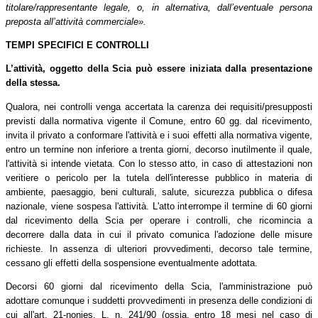
titolare/rappresentante legale, o, in alternativa, dall’eventuale persona
preposta all’attività commerciale».
TEMPI SPECIFICI E CONTROLLI
L’attività, oggetto della Scia
può essere iniziata dalla presentazione
della stessa.
Qualora, nei controlli venga accertata la carenza dei requisiti/presupposti
previsti dalla normativa vigente il Comune, entro 60 gg. dal ricevimento,
invita il privato a conformare l'attività e i suoi effetti alla normativa vigente,
entro un termine non inferiore a trenta giorni, decorso inutilmente il quale,
l'attività si intende vietata.
Con lo stesso atto, in caso di attestazioni non
veritiere o pericolo per la tutela dell'interesse pubblico in materia di
ambiente, paesaggio, beni culturali, salute, sicurezza pubblica o difesa
nazionale, viene sospesa l'attività. L'atto interrompe il termine di 60 giorni
dal ricevimento della Scia per operare i controlli, che ricomincia a
decorrere dalla data in cui il privato comunica l'adozione delle misure
richieste. In assenza di ulteriori provvedimenti, decorso tale termine,
cessano gli effetti della sospensione eventualmente adottata.
Decorsi 60 giorni dal ricevimento della Scia, l'amministrazione può
adottare comunque i suddetti provvedimenti in presenza delle condizioni di
cui all'art. 21-nonies, L. n. 241/90 (ossia, entro 18 mesi nel caso di