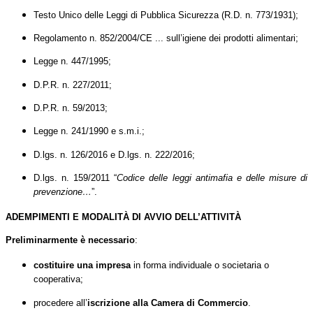
Testo Unico delle Leggi di Pubblica Sicurezza (R.D. n. 773/1931);
Regolamento n. 852/2004/CE ... sull’igiene dei prodotti alimentari;
Legge n. 447/1995;
D.P.R. n. 227/2011;
D.P.R. n. 59/2013;
Legge n. 241/1990 e s.m.i.;
D.lgs. n. 126/2016 e D.lgs. n. 222/2016;
D.lgs. n. 159/2011 “
Codice delle leggi antimafia e delle misure di
prevenzione…
”.
ADEMPIMENTI E MODALITÀ DI AVVIO DELL’ATTIVITÀ
Preliminarmente
è necessario
:
costituire una impresa
in forma individuale o societaria o
cooperativa;
procedere all’
iscrizione alla Camera di Commercio
.