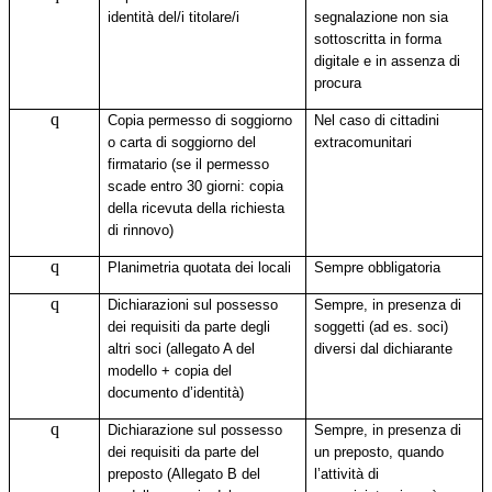
identità del/i titolare/i
segnalazione non sia
sottoscritta in forma
digitale e in assenza di
procura
q
Copia permesso di soggiorno
Nel caso di cittadini
o carta di soggiorno del
extracomunitari
firmatario (se il permesso
scade entro 30 giorni: copia
della ricevuta della richiesta
di rinnovo)
q
Planimetria quotata dei locali
Sempre obbligatoria
q
Dichiarazioni sul possesso
Sempre, in presenza di
dei requisiti da parte degli
soggetti (ad es. soci)
altri soci (allegato A del
diversi dal dichiarante
modello + copia del
documento d’identità)
q
Dichiarazione sul possesso
Sempre, in presenza di
dei requisiti da parte del
un preposto, quando
preposto (Allegato B del
l’attività di