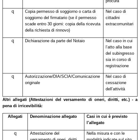
procura
q
Copia permesso di soggiorno o carta di
Nel caso di
soggiorno del firmatario (se il permesso
cittadini
scade entro 30 giorni: copia della ricevuta
extracomunitari
della richiesta di rinnovo)
q
Dichiarazione da parte del Notaio
Nel caso in cui
l’atto alla base
del subingresso
sia in corso di
registrazione
q
A
utorizzazione/DIA/SCIA/Comunicazione
Nel caso di
originale
cessazione
dell’attività
Altri allegati (Attestazioni del versamento di oneri, diritti, etc.) - a
pena di irricevibilità:
Allegati
Denominazione allegato
Casi in cui è previsto
l’allegato
q
Attestazione del
Nella misura e con le
versamento di oneri, diritti,
modalità indicate sul sito