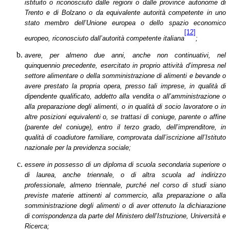
istituito o riconosciuto dalle regioni o dalle province autonome di
Trento e di Bolzano o da equivalente autorità competente in uno
stato membro dell’Unione europea o dello spazio economico
[12]
europeo, riconosciuto dall’autorità competente italiana
;
avere, per almeno due anni, anche non continuativi, nel
quinquennio precedente, esercitato in proprio attività d’impresa nel
settore alimentare
o della somministrazione di alimenti e bevande o
avere prestato la propria opera, presso tali imprese, in qualità di
dipendente qualificato, addetto alla vendita o all’amministrazione o
alla preparazione degli alimenti, o in qualità di socio lavoratore o in
altre posizioni equivalenti o, se trattasi di coniuge, parente o affine
(parente del coniuge), entro il terzo grado, dell’imprenditore, in
qualità di coadiutore familiare, comprovata dall’iscrizione all’Istituto
nazionale per la previdenza sociale;
essere in possesso di un diploma di scuola secondaria superiore o
di laurea, anche triennale, o di altra scuola ad indirizzo
professionale, almeno triennale, purché nel corso di studi siano
previste materie attinenti al commercio, alla preparazione o alla
somministrazione degli alimenti o di aver ottenuto la dichiarazione
di corrispondenza da parte del Ministero dell’Istruzione, Università e
Ricerca;