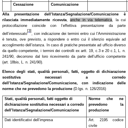
Cessazione
Comunicazione
Alla
presentazione
dell’Istanza/Segnalazione/Comunicazione
è
rilasciata
immediatamente ricevuta
,
anche in via telematica
, la cui
protocollazione coincide con l’effettiva presentazione da parte
[3]
dell’interessato
, con indicazione dei termini entro cui l’Amministrazione
è tenuta, ove previsto, a rispondere o entro cui il silenzio equivale ad
accoglimento dell’istanza. In caso di pratiche presentate ad ufficio diverso
da quello competente, i termini dei controlli ex artt. 19, c.3 e 20 c.1, L. n.
241/90, decorrono dal loro ricevimento da parte dell’ufficio competente
(art. 18bis, L. n. 241/90).
Elenco degli stati, qualità personali, fatti, oggetto di dichiarazione
sostitutiva necessari a corredo
dell’Istanza/Segnalazione/Comunicazione, con indicazione delle
norme che ne prevedono la produzione
(D.lgs. n. 126/2016)
Stati, qualità personali, fatti oggetto di
Norme che ne
dichiarazione sostitutiva
necessari a corredo
prevedono la
dell’Istanza/Segnalazione/Comunicazione
produzione
Dati identificativi dell’impresa
Art. 2195 codice
civile