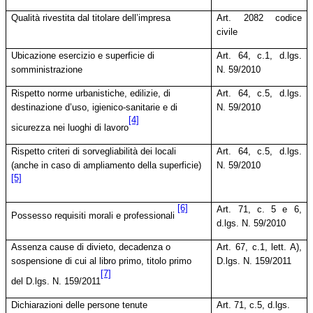
Qualità rivestita dal titolare dell’impresa
Art. 2082 codice
civile
Ubicazione esercizio e superficie di
Art. 64, c.1, d.lgs.
somministrazione
N. 59/2010
Rispetto norme urbanistiche, edilizie, di
Art. 64, c.5, d.lgs.
destinazione d’uso, igienico-sanitarie e di
N. 59/2010
[4]
sicurezza nei luoghi di lavoro
Rispetto criteri di sorvegliabilità dei locali
Art. 64, c.5, d.lgs.
(anche in caso di ampliamento della superficie)
N. 59/2010
[5]
[6]
Art. 71, c. 5 e 6,
Possesso requisiti morali e professionali
d.lgs. N. 59/2010
Assenza cause di divieto, decadenza o
Art. 67, c.1, lett. A),
sospensione di cui al libro primo, titolo primo
D.lgs. N. 159/2011
[7]
del D.lgs. N. 159/2011
Dichiarazioni delle persone tenute
Art. 71, c.5, d.lgs.