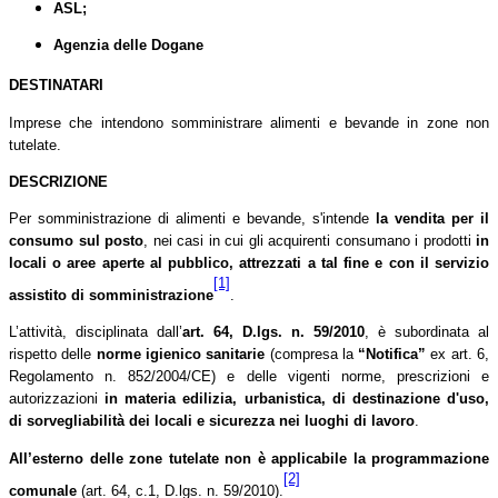
ASL;
Agenzia delle Dogane
DESTINATARI
Imprese che intendono somministrare alimenti e bevande in zone non
tutelate.
DESCRIZIONE
Per somministrazione di alimenti e bevande, s'intende
la vendita per il
consumo sul posto
, nei casi in cui gli acquirenti consumano i prodotti
in
locali o aree aperte al pubblico, attrezzati a tal fine e con il servizio
[1]
assistito di somministrazione
.
L’attività, disciplinata dall’
art. 64,
D.lgs. n. 59/2010
, è subordinata al
rispetto delle
norme igienico sanitarie
(compresa la
“Notifica”
ex art. 6,
Regolamento n. 852/2004/CE) e delle vigenti norme, prescrizioni e
autorizzazioni
in materia edilizia, urbanistica, di destinazione d'uso,
di sorvegliabilità dei locali e sicurezza nei luoghi di lavoro
.
All’esterno delle zone tutelate non è applicabile la programmazione
[2]
comunale
(art. 64, c.1, D.lgs. n. 59/2010).