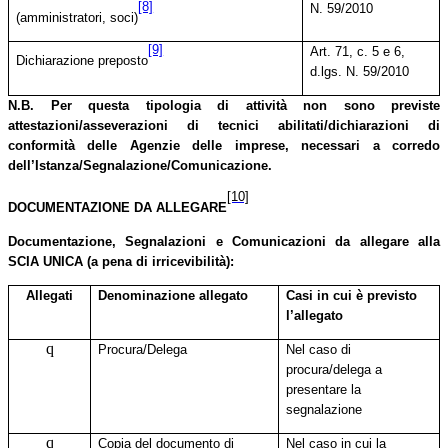
[8]
N. 59/2010
(amministratori, soci)
[9]
Art. 71, c. 5 e 6,
Dichiarazione preposto
d.lgs. N. 59/2010
N.B. Per questa tipologia di attività non sono previste
attestazioni/asseverazioni di tecnici abilitati/dichiarazioni di
conformità delle Agenzie delle imprese, necessari a corredo
dell’Istanza/Segnalazione/Comunicazione.
[10]
DOCUMENTAZIONE DA ALLEGARE
Documentazione, Segnalazioni e Comunicazioni da allegare alla
SCIA UNICA (a pena di irricevibilità):
Allegati
Denominazione allegato
Casi in cui è previsto
l’allegato
q
Procura/Delega
Nel caso di
procura/delega a
presentare la
segnalazione
q
Copia del documento di
Nel caso in cui la