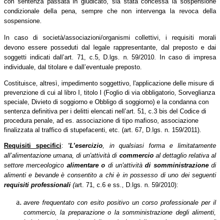
con sentenza passata in giudicato, sia stata concessa la sospensione
condizionale della pena, sempre che non intervenga la revoca della
sospensione.
In caso di società/associazioni/organismi collettivi, i requisiti morali
devono essere posseduti dal legale rappresentante, dal preposto e dai
soggetti indicati dall’art. 71, c.5, D.lgs. n. 59/2010. In caso di impresa
individuale, dal titolare e dall’eventuale preposto.
Costituisce, altresì, impedimento soggettivo, l'applicazione delle misure di
prevenzione di cui al libro I, titolo I (Foglio di via obbligatorio, Sorveglianza
speciale, Divieto di soggiorno e Obbligo di soggiorno) e la condanna con
sentenza definitiva per i delitti elencati nell’art. 51, c.3 bis del Codice di
procedura penale, ad es. associazione di tipo mafioso, associazione
finalizzata al traffico di stupefacenti, etc. (art. 67, D.lgs. n. 159/2011).
Requisiti specifici
:
“
L’esercizio
, in qualsiasi forma e limitatamente
all’alimentazione umana, di un'attività di
commercio
al dettaglio relativa al
settore merceologico
alimentare
o
di un'attività
di somministrazione
di
alimenti e bevande
è consentito a chi è in possesso di uno dei seguenti
requisiti professionali
(
art. 71, c.6 e ss., D.lgs. n. 59/2010):
avere frequentato con esito positivo un corso professionale per il
commercio, la preparazione o la somministrazione degli alimenti,