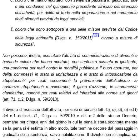
coloro che hanno riportato, con sentenza passata in giudicato, due
o più condanne, nel quinquennio precedente all’inizio dell’esercizio
dell’attività, per delitti di frode nella preparazione e nel commercio
degli alimenti previsti da leggi speciali;
coloro che sono sottoposti a una delle misure previste dal Codice
[11]
delle leggi antimafia (D.lgs. n. 159/2011)
ovvero a misure di
sicurezza
”.
Non possono
, inoltre,
esercitare l'attività di somministrazione di alimenti e
bevande coloro che hanno riportato, con sentenza passata in giudicato,
una condanna per reati contro la moralità pubblica e il buon costume, per
delitti commessi in stato di ubriachezza o in stato di intossicazione da
stupefacenti; per reati concernenti la prevenzione dell'alcolismo, le
sostanze stupefacenti o psicotrope, il gioco d'azzardo, le scommesse
clandestine, nonché per reati relativi ad infrazioni alle norme sui giochi
(art. 71, c.2, D.lgs. n. 59/2010).
Il divieto di esercizio dell’attività, nei casi di cui alle lett. b), c), d), e) ed f)
del c.1 dell’art. 71, D.lgs. n. 59/2010 e del c.2 dello stesso Decreto,
permane per cinque anni dal giorno in cui la pena è stata scontata mentre
se la pena si è estinta in altro modo, tale termine decorre dal passaggio in
giudicato della sentenza, salvo riabilitazione. Il divieto non si applica se,