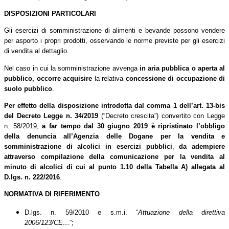
DISPOSIZIONI PARTICOLARI
Gli esercizi di somministrazione di alimenti e bevande possono vendere
per asporto i propri prodotti, osservando le norme previste per gli esercizi
di vendita al dettaglio.
Nel caso in cui la somministrazione avvenga
in aria pubblica o aperta al
pubblico, occorre acquisire
la relativa
concessione di occupazione di
suolo pubblico
.
Per effetto della disposizione
introdotta dal comma 1 dell’art. 13-bis
del Decreto Legge n. 34/2019
(“Decreto crescita”) convertito con Legge
n. 58/2019,
a far tempo dal 30 giugno 2019 è ripristinato l’obbligo
della denuncia all’Agenzia delle Dogane per la vendita e
somministrazione di alcolici in esercizi pubblici
,
da adempiere
attraverso compilazione della comunicazione per la vendita al
minuto di alcolici di cui al punto 1.10 della Tabella A) allegata al
D.lgs. n. 222/2016
.
NORMATIVA DI RIFERIMENTO
D.lgs. n. 59/2010 e s.m.i. “
Attuazione della direttiva
2006/123/CE…
”;