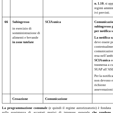
n. 1.10
, si ap
regimi ammini
ivi previsti.
66
Subingresso
SCIA unica
Comunicazio
subingresso 
in esercizio di
per notifica 
somministrazione di
alimenti e bevande
La notifica s
in zone tutelate
deve essere p
contestualmen
comunicazion
resa nell’amb
SCIA unica
e
trasmessa a c
SUAP all’AS
Per la notific
non devono e
richieste
asseverazioni
Cessazione
Comunicazione
La programmazione
comunale
(e quindi il regime autorizzatorio) è fondata
sulla sussistenza di accertati motivi di interesse generale
che rendono