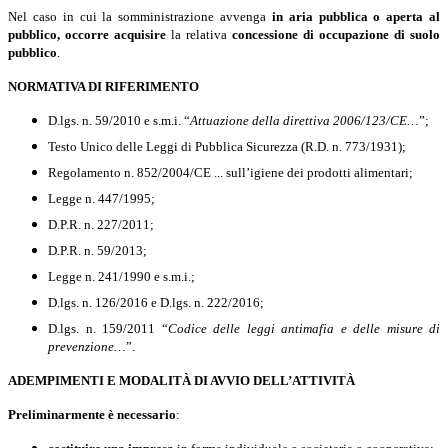
Nel caso in cui la somministrazione avvenga
in aria pubblica o aperta al
pubblico, occorre acquisire
la relativa
concessione di occupazione di suolo
pubblico
.
NORMATIVA DI RIFERIMENTO
D.lgs. n. 59/2010 e s.m.i. “
Attuazione della direttiva 2006/123/CE…
”;
Testo Unico delle Leggi di Pubblica Sicurezza (R.D. n. 773/1931);
Regolamento n. 852/2004/CE ... sull’igiene dei prodotti alimentari;
Legge n. 447/1995;
D.P.R. n. 227/2011;
D.P.R. n. 59/2013;
Legge n. 241/1990 e s.m.i.;
D.lgs. n. 126/2016 e D.lgs. n. 222/2016;
D.lgs. n. 159/2011 “
Codice delle leggi antimafia e delle misure di
prevenzione…
”.
ADEMPIMENTI E MODALITÀ DI AVVIO DELL’ATTIVITÀ
Preliminarmente
è necessario
: