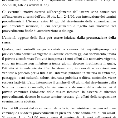
ricevimento dell’istanza, con operatività del silenzio-assenso (D.lgs. n.
222/2016, Tab. A), attività n. 65).
Gli eventuali motivi ostativi all’accoglimento dell’istanza sono comunicati
all’interessato ai sensi dell’art. 10 bis, L. n. 241/90, con interruzione dei termini
procedimentali. L’istante, entro 10 gg. dal ricevimento della comunicazione
può presentare memorie, il cui accoglimento o rigetto sarà motivato nel
provvedimento finale di autorizzazione o diniego.
L’attività, oggetto della Scia
può essere iniziata dalla presentazione della
stessa.
Qualora, nei controlli venga accertata la carenza dei requisiti/presupposti
previsti dalla normativa vigente il Comune, entro 60 gg. dal ricevimento, invita
il privato a conformare l'attività intrapresa e i suoi effetti alla normativa vigente,
entro un termine non inferiore a trenta giorni, decorso inutilmente il quale,
l'attività si intende vietata.
Con lo stesso atto, in caso di attestazioni non
veritiere o pericolo per la tutela dell'interesse pubblico in materia di ambiente,
paesaggio, beni culturali, salute, sicurezza pubblica o difesa nazionale, viene
sospesa l'attività. L'atto interrompe il termine di 60 giorni dal ricevimento della
Scia per operare i controlli, che ricomincia a decorrere dalla data in cui il
privato comunica l'adozione delle misure richieste. In assenza di ulteriori
provvedimenti, decorso lo stesso termine, cessano gli effetti della sospensione
eventualmente adottata.
Decorsi 60 giorni dal ricevimento della Scia, l'amministrazione può adottare
comunque i suddetti provvedimenti in presenza delle condizioni di cui all'
art.
21-nonies, L. n. 241/90 (ossia, entro il termine di 18 mesi nell’ipotesi di