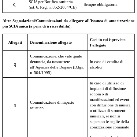
SCIA per Notifica sanitaria
q
Sempre obbligatoria
(art. 6, Reg. n. 852/2004/CE)
Altre Segnalazioni/Comunicazioni da allegare all’istanza di autorizzazione
più SCIA unica (a pena di irricevibilità):
Casi in cui è previsto
Allegati
Denominazione allegato
l’allegato
Comunicazione, che vale quale
denuncia, da trasmettere
In caso di vendita di
q
all’Agenzia delle Dogane (D.lgs.
alcolici
n. 504/1995)
In caso di utilizzo di
impianti di diffusione
sonora o di
manifestazioni ed eventi
Comunicazione di impatto
q
con diffusione di musica
acustico
o utilizzo di strumenti
musicali, se non si
superano le soglie della
zonizzazione comunale