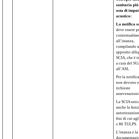
sanitaria più
osta di impat
acustico:
La notifica s
deve essere p
contestualme
all’istanza,
compilando 
apposito alle
SCIA, che è t
a cura del S
all’ASL.
Per la notific
non devono e
richieste
asseverazioni
La SCIA unic
anche la funz
autorizzazion
fini di cui agl
e 86 TULPS.
L’istanza e la
documentazio