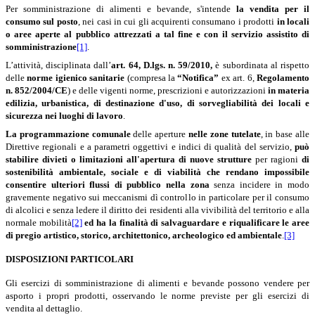
Per somministrazione di alimenti e bevande, s'intende
la vendita per il
consumo sul posto
, nei casi in cui gli acquirenti consumano i prodotti
in locali
o aree aperte al pubblico attrezzati a tal fine e con il servizio assistito di
somministrazione
[1]
.
L’attività, disciplinata dall’
art. 64,
D.lgs. n. 59/2010,
è subordinata al rispetto
delle
norme igienico sanitarie
(compresa la
“Notifica”
ex art. 6,
Regolamento
n. 852/2004/CE
) e delle vigenti norme, prescrizioni e autorizzazioni
in materia
edilizia, urbanistica, di destinazione d'uso, di sorvegliabilità dei locali e
sicurezza nei luoghi di lavoro
.
La programmazione
comunale
delle aperture
nelle zone tutelate
, in base alle
Direttive regionali e a parametri oggettivi e indici di qualità del servizio,
può
stabilire divieti o limitazioni all'apertura di nuove strutture
per ragioni
di
sostenibilità ambientale, sociale e di viabilità che rendano impossibile
consentire ulteriori flussi di pubblico nella zona
senza incidere in modo
gravemente negativo sui meccanismi dì controllo in particolare per il consumo
di alcolici e senza ledere il diritto dei residenti alla vivibilità del territorio e alla
normale mobilità
[2]
ed ha
la finalità di salvaguardare e riqualificare le aree
di pregio artistico, storico, architettonico, archeologico ed ambientale
.
[3]
DISPOSIZIONI PARTICOLARI
Gli esercizi di somministrazione di alimenti e bevande possono vendere per
asporto i propri prodotti, osservando le norme previste per gli esercizi di
vendita al dettaglio.