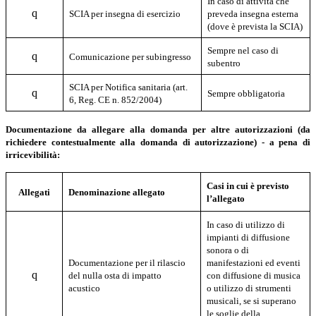
In caso di attività che
q
SCIA per insegna di esercizio
preveda insegna esterna
(dove è prevista la SCIA)
Sempre nel caso di
q
Comunicazione per subingresso
subentro
SCIA per Notifica sanitaria (art.
q
Sempre obbligatoria
6, Reg. CE n. 852/2004)
Documentazione da allegare alla domanda per altre autorizzazioni (da
richiedere contestualmente alla domanda di autorizzazione) - a pena di
irricevibilità:
Casi in cui è previsto
Allegati
Denominazione allegato
l’allegato
In caso di utilizzo di
impianti di diffusione
sonora o di
Documentazione per il rilascio
manifestazioni ed eventi
q
del nulla osta di impatto
con diffusione di musica
acustico
o utilizzo di strumenti
musicali, se si superano
le soglie della