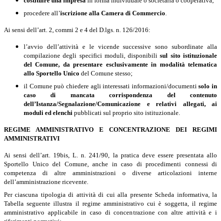
costituire una impresa
in forma individuale o societaria o cooperativa;
procedere all’
iscrizione alla Camera di Commercio
.
Ai sensi dell’art. 2, commi 2 e 4 del D.lgs. n. 126/2016:
l
’avvio dell’attività e le vicende successive sono subordinate alla
compilazione degli specifici moduli, disponibili
sul sito istituzionale
del Comune, da presentare esclusivamente in modalità telematica
allo Sportello Unico
del Comune stesso;
il Comune può chiedere agli interessati informazioni/documenti
solo in
caso di mancata
corrispondenza del contenuto
dell’Istanza/Segnalazione/Comunicazione e relativi allegati, ai
moduli ed elenchi
pubblicati sul proprio sito istituzionale.
REGIME AMMINISTRATIVO E CONCENTRAZIONE DEI REGIMI
AMMINISTRATIVI
Ai sensi dell’art. 19bis, L. n. 241/90, la pratica deve essere presentata allo
Sportello Unico del Comune, anche in caso di procedimenti connessi di
competenza di altre amministrazioni o diverse articolazioni interne
dell’amministrazione ricevente.
Per ciascuna tipologia di attività di cui alla presente Scheda informativa, la
Tabella seguente illustra il regime amministrativo cui è soggetta, il regime
amministrativo applicabile in caso di concentrazione con altre attività e i