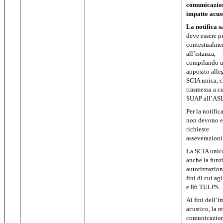
comunicazio
impatto acus
La notifica s
deve essere p
contestualme
all’istanza,
compilando 
apposito alle
SCIA unica, c
trasmessa a c
SUAP all’AS
Per la notific
non devono e
richieste
asseverazioni
La SCIA unic
anche la funz
autorizzazion
fini di cui agl
e 86 TULPS.
Ai fini dell’i
acustico, la r
comunicazio