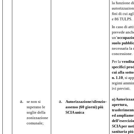
la funzione d
autorizzazion
fini di cui agl
e 86 TULPS.
In caso di att
prevede anch
un’
occupazio
suolo pubbli
necessaria la 
concessione.
Per la
vendita
specifici pro
cui
alla sott
n. 1.10
, si ap
regimi ammini
ivi previsti.
a) Autorizza
se non si
Autorizzazione/silenzio-
apertura,
superano le
assenso (60 giorni) più
trasferimento
soglie della
SCIA unica
ed ampliame
zonizzazione
dell’esercizi
comunale;
SCIA per not
sanitaria più