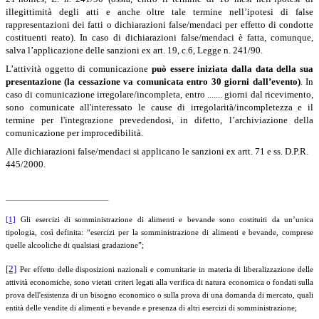
illegittimità degli atti e anche oltre tale termine nell’ipotesi di false
rappresentazioni dei fatti o dichiarazioni false/mendaci per effetto di condotte
costituenti reato).
In caso di dichiarazioni false/mendaci è fatta, comunque,
salva l’applicazione delle sanzioni ex art. 19, c.6, Legge n. 241/90.
L’attività oggetto di comunicazione
può essere iniziata dalla data della sua
presentazione (la cessazione va comunicata entro 30 giorni dall’evento)
. In
caso di comunicazione irregolare/incompleta, entro ....... giorni dal ricevimento,
sono comunicate all'interessato le cause di irregolarità/incompletezza e il
termine per l'integrazione prevedendosi, in difetto, l’archiviazione della
comunicazione per improcedibilità.
Alle dichiarazioni false/mendaci si applicano le sanzioni ex artt. 71 e ss. D.P.R.
445/2000.
[1]
Gli esercizi di somministrazione di alimenti e bevande sono costituiti da un’unica
tipologia, così definita: “esercizi per la somministrazione di alimenti e bevande, comprese
quelle alcooliche di qualsiasi gradazione”;
[2]
Per effetto delle disposizioni nazionali e comunitarie in materia di liberalizzazione delle
attività economiche,
sono vietati criteri legati alla verifica di natura economica o fondati sulla
prova dell'esistenza di un bisogno economico o sulla prova di una domanda di mercato, quali
entità delle vendite di alimenti e bevande e presenza di altri esercizi di somministrazione;