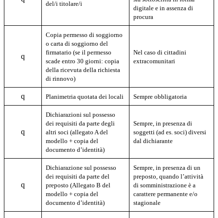
del/i titolare/i
digitale e in assenza di
procura
Copia permesso di soggiorno
o carta di soggiorno del
firmatario (se il permesso
Nel caso di cittadini
q
scade entro 30 giorni: copia
extracomunitari
della ricevuta della richiesta
di rinnovo)
q
Planimetria quotata dei locali
Sempre obbligatoria
Dichiarazioni sul possesso
dei requisiti da parte degli
Sempre, in presenza di
q
altri soci (allegato A del
soggetti (ad es. soci) diversi
modello + copia del
dal dichiarante
documento d’identità)
Dichiarazione sul possesso
Sempre, in presenza di un
dei requisiti da parte del
preposto, quando l’attività
q
preposto (Allegato B del
di somministrazione è a
modello + copia del
carattere permanente e/o
documento d’identità)
stagionale