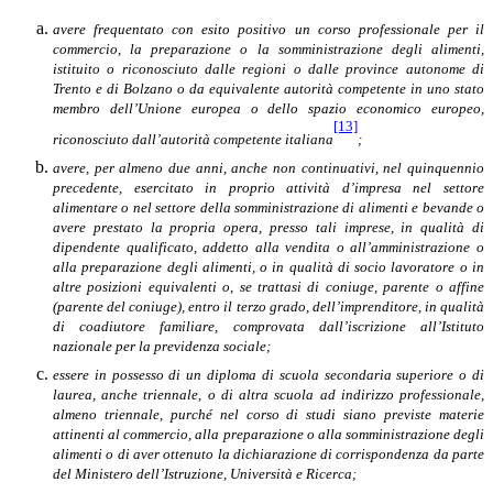
avere frequentato con esito positivo un corso professionale per il
commercio, la preparazione o la somministrazione degli alimenti,
istituito o riconosciuto dalle regioni o dalle province autonome di
Trento e di Bolzano o da equivalente autorità competente in uno stato
membro dell’Unione europea o dello spazio economico europeo,
[13]
riconosciuto dall’autorità competente italiana
;
avere, per almeno due anni, anche non continuativi, nel quinquennio
precedente, esercitato in proprio attività d’impresa nel settore
alimentare
o nel settore della somministrazione di alimenti e bevande o
avere prestato la propria opera, presso tali imprese, in qualità di
dipendente qualificato, addetto alla vendita o all’amministrazione o
alla preparazione degli alimenti, o in qualità di socio lavoratore o in
altre posizioni equivalenti o, se trattasi di coniuge, parente o affine
(parente del coniuge), entro il terzo grado, dell’imprenditore, in qualità
di coadiutore familiare, comprovata dall’iscrizione all’Istituto
nazionale per la previdenza sociale;
essere in possesso di un diploma di scuola secondaria superiore o di
laurea, anche triennale, o di altra scuola ad indirizzo professionale,
almeno triennale, purché nel corso di studi siano previste materie
attinenti al commercio, alla preparazione o alla somministrazione degli
alimenti o di aver ottenuto la dichiarazione di corrispondenza da parte
del Ministero dell’Istruzione, Università e Ricerca;