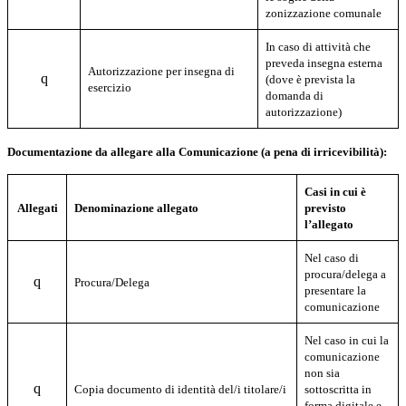
zonizzazione comunale
In caso di attività che
preveda insegna esterna
Autorizzazione per insegna di
q
(dove è prevista la
esercizio
domanda di
autorizzazione)
Documentazione da allegare alla Comunicazione (a pena di irricevibilità):
Casi in cui è
Allegati
Denominazione allegato
previsto
l’allegato
Nel caso di
procura/delega a
q
Procura/Delega
presentare la
comunicazione
Nel caso in cui la
comunicazione
non sia
q
Copia documento di identità del/i titolare/i
sottoscritta in
forma digitale e