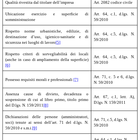
Qualità rivestita dal titolare dell’impresa
Art. 2082 codice civile
Ubicazione esercizio e superficie di
Art. 64, c.1, d.lgs. N.
somministrazione
59/2010
Rispetto norme urbanistiche, edilizie, di
Art. 64, c.5, d.lgs. N.
destinazione d’uso, igienico-sanitarie e di
59/2010
sicurezza nei luoghi di lavoro
[5]
Rispetto criteri di sorvegliabilità dei locali
Art. 64, c.5, d.lgs. N.
(anche in caso di ampliamento della superficie)
59/2010
[6]
Art. 71, c. 5 e 6, d.lgs.
Possesso requisiti morali e professionali
[7]
N. 59/2010
Assenza cause di divieto, decadenza o
Art. 67, c.1, lett. A),
sospensione di cui al libro primo, titolo primo
D.lgs. N. 159/2011
del D.lgs. N. 159/2011
[8]
Dichiarazioni delle persone (amministratori,
Art. 71, c.5, d.lgs. N.
soci) tenute ai sensi dell’art. 71 del d.lgs. N.
59/2010
59/2010 e s.m.i.
[9]
Art. 64, c.1, d.lgs. N.