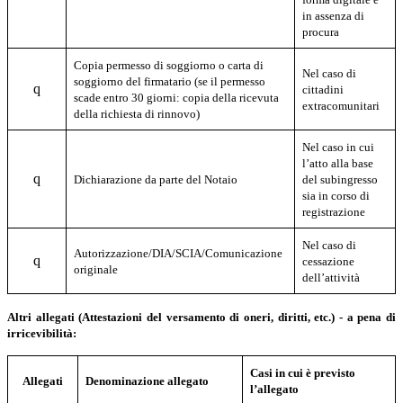
in assenza di
procura
Copia permesso di soggiorno o carta di
Nel caso di
soggiorno del firmatario (se il permesso
q
cittadini
scade entro 30 giorni: copia della ricevuta
extracomunitari
della richiesta di rinnovo)
Nel caso in cui
l’atto alla base
q
Dichiarazione da parte del Notaio
del subingresso
sia in corso di
registrazione
Nel caso di
A
utorizzazione/DIA/SCIA/Comunicazione
q
cessazione
originale
dell’attività
Altri allegati (Attestazioni del versamento di oneri, diritti, etc.) - a pena di
irricevibilità:
Casi in cui è previsto
Allegati
Denominazione allegato
l’allegato