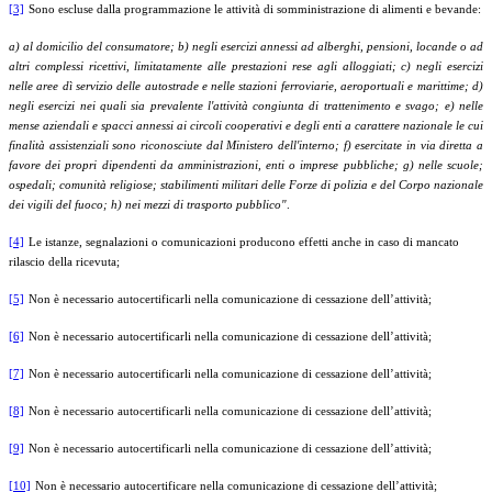
[3]
Sono escluse dalla programmazione le attività di somministrazione di alimenti e bevande:
a) al domicilio del consumatore;
b) negli esercizi annessi ad alberghi, pensioni, locande o ad
altri complessi ricettivi, limitatamente alle prestazioni rese agli alloggiati;
c) negli esercizi
nelle aree dì servizio delle autostrade e nelle stazioni ferroviarie, aeroportuali e marittime;
d)
negli esercizi nei quali sia prevalente l'attività congiunta di trattenimento e svago;
e) nelle
mense aziendali e spacci annessi ai circoli cooperativi e degli enti a carattere nazionale le cui
finalità assistenziali sono riconosciute dal Ministero dell'interno;
f) esercitate in via diretta a
favore dei propri dipendenti da amministrazioni, enti o imprese pubbliche;
g) nelle scuole;
ospedali; comunità religiose; stabilimenti militari delle Forze di polizia e del Corpo nazionale
dei vigili del fuoco;
h) nei mezzi di trasporto pubblico"
.
[4]
Le istanze, segnalazioni o comunicazioni producono effetti anche in caso di mancato
rilascio della ricevuta;
[5]
Non è necessario autocertificarli nella comunicazione di cessazione dell’attività;
[6]
Non è necessario autocertificarli nella comunicazione di cessazione dell’attività;
[7]
Non è necessario autocertificarli nella comunicazione di cessazione dell’attività;
[8]
Non è necessario autocertificarli nella comunicazione di cessazione dell’attività;
[9]
Non è necessario autocertificarli nella comunicazione di cessazione dell’attività;
[10]
Non è necessario autocertificare nella comunicazione di cessazione dell’attività;