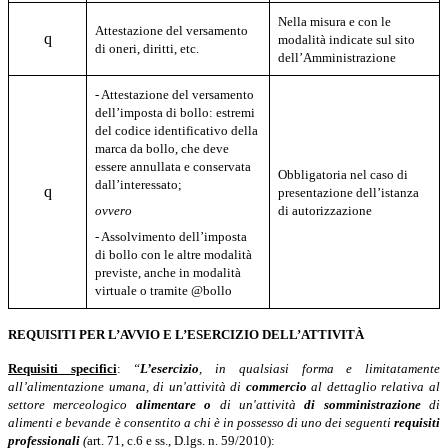
Nella misura e con le
Attestazione del versamento
q
modalità indicate sul sito
di oneri, diritti, etc.
dell’Amministrazione
- Attestazione del versamento
dell’imposta di bollo: estremi
del codice identificativo della
marca da bollo, che deve
essere annullata e conservata
Obbligatoria nel caso di
dall’interessato;
q
presentazione dell’istanza
ovvero
di autorizzazione
- Assolvimento dell’imposta
di bollo con le altre modalità
previste, anche in modalità
virtuale o tramite @bollo
REQUISITI PER L’AVVIO E L’ESERCIZIO DELL’ATTIVITÀ
Requisiti specifici
:
“
L’esercizio
, in qualsiasi forma e limitatamente
all’alimentazione umana, di un'attività di
commercio
al dettaglio relativa al
settore merceologico
alimentare
o
di un'attività
di somministrazione
di
alimenti e bevande
è consentito a chi è in possesso di uno dei seguenti
requisiti
professionali
(
art. 71, c.6 e ss., D.lgs. n. 59/2010):