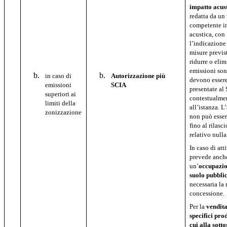
impatto acus
redatta da un
competente i
acustica, con
l’indicazione
misure previs
ridurre o elim
emissioni son
in caso di
Autorizzazione più
devono esser
emissioni
SCIA
presentate a
superiori ai
contestualme
limiti della
all’istanza. L’
zonizzazione
non può esser
fino al rilasci
relativo nulla
In caso di att
prevede anch
un’
occupazio
suolo pubbli
necessaria la 
concessione.
Per la
vendita
specifici prod
cui alla sott