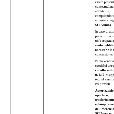
essere presen
contestualme
all’istanza,
compilando 
apposto alleg
SCIA unica
.
In caso di att
prevede anch
un’
occupazio
suolo pubbli
necessaria la 
concessione.
Per la
vendita
specifici pro
cui
alla sott
n. 1.10
, si ap
regimi ammini
ivi previsti.
Autorizzazio
apertura,
trasferimento
ed ampliame
dell’esercizi
SCIA per not