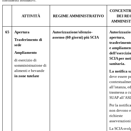
riferimenti normativi:
CONCENTR
ATTIVITÀ
REGIME AMMINISTRATIVO
DEI RE
AMMINIST
65
Apertura
Autorizzazione/silenzio-
Autorizzazio
assenso (60 giorni) più SCIA
apertura,
Trasferimento di
trasferimento
sede
e ampliamen
Ampliamento
dell’esercizi
SCIA per not
di esercizio di
sanitaria.
somministrazione di
alimenti e bevande
La
notifica
s
in zone tutelate
deve essere p
contestualme
all’istanza, e
trasmessa a c
SUAP all’AS
Per la notific
non devono e
richieste
asseverazioni
La SCIA svol