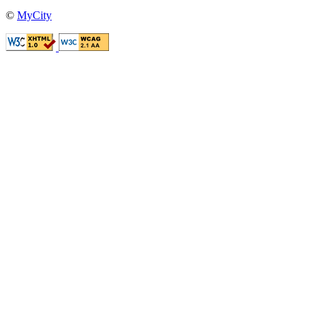
©
MyCity