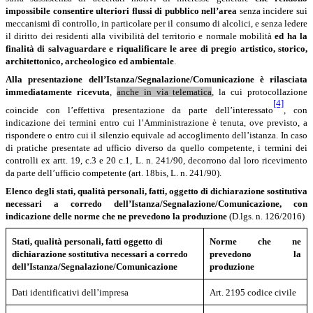
impossibile consentire ulteriori flussi di pubblico nell’area
senza incidere sui
meccanismi dì controllo, in particolare per il consumo di alcolici, e senza ledere
il diritto dei residenti alla vivibilità del territorio e normale mobilità
ed ha
la
finalità di salvaguardare e riqualificare le aree di pregio artistico, storico,
architettonico, archeologico ed ambientale
.
Alla
presentazione
dell’Istanza/Segnalazione/Comunicazione
è
rilasciata
immediatamente ricevuta
,
anche in via telematica
, la cui protocollazione
[4]
coincide con l’effettiva presentazione da parte dell’interessato
, con
indicazione dei termini entro cui l’Amministrazione è tenuta, ove previsto, a
rispondere o entro cui il silenzio equivale ad accoglimento dell’istanza. In caso
di pratiche presentate ad ufficio diverso da quello competente, i termini dei
controlli ex artt. 19, c.3 e 20 c.1, L. n. 241/90, decorrono dal loro ricevimento
da parte dell’ufficio competente (art. 18bis, L. n. 241/90).
Elenco degli stati, qualità personali, fatti, oggetto di dichiarazione sostitutiva
necessari a corredo dell’Istanza/Segnalazione/Comunicazione, con
indicazione delle norme che ne prevedono la produzione
(D.lgs. n. 126/2016)
Stati, qualità personali, fatti oggetto di
Norme che ne
dichiarazione sostitutiva
necessari a corredo
prevedono la
dell’Istanza/Segnalazione/Comunicazione
produzione
Dati identificativi dell’impresa
Art. 2195 codice civile