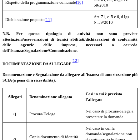
Rispetto della programmazione comunale
[10]
59/2010
Art. 71, c. 5 e 6, d.lgs.
Dichiarazione preposto
[11]
N. 59/2010
N.B. Per questa tipologia di attività non sono previste
attestazioni/asseverazioni di tecnici abilitati/dichiarazioni di conformità
delle agenzie delle imprese, necessari a corredo
dell’Istanza/Segnalazione/Comunicazione.
[12]
DOCUMENTAZIONE DA ALLEGARE
Documentazione e Segnalazione da allegare all’istanza di autorizzazione più
SCIA (a pena di irricevibilità):
Casi in cui è previsto
Allegati
Denominazione allegato
l’allegato
Nel caso di procura/delega a
q
Procura/Delega
presentare la domanda
Nel caso in cui la
domanda/segnalazione non
Copia documento di identità
q
sia sottoscritta in forma