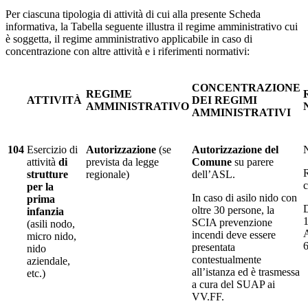
Per ciascuna tipologia di attività di cui alla presente Scheda
informativa, la Tabella seguente illustra il regime amministrativo cui
è soggetta, il regime amministrativo applicabile in caso di
concentrazione con altre attività e i riferimenti normativi:
CONCENTRAZIONE
REGIME
ATTIVITÀ
DEI REGIMI
AMMINISTRATIVO
AMMINISTRATIVI
104
Esercizio di
Autorizzazione
(se
Autorizzazione del
N
attività
di
prevista da legge
Comune
su parere
strutture
regionale)
dell’ASL.
per la
In caso di asilo nido con
prima
D
oltre 30 persone, la
infanzia
SCIA prevenzione
(asili nodo,
A
incendi deve essere
micro nido,
presentata
nido
contestualmente
aziendale,
all’istanza ed è trasmessa
etc.)
a cura del SUAP ai
VV.FF.