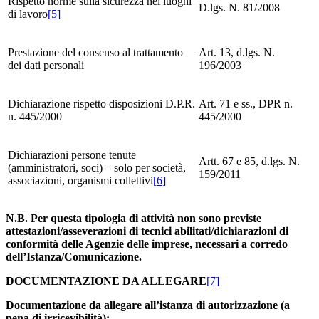
Rispetto norme sulla sicurezza nei luoghi
D.lgs. N. 81/2008
di lavoro
[5]
Prestazione del consenso al trattamento
Art. 13, d.lgs. N.
dei dati personali
196/2003
Dichiarazione rispetto disposizioni D.P.R.
Art. 71 e ss., DPR n.
n. 445/2000
445/2000
Dichiarazioni persone tenute
Artt. 67 e 85, d.lgs. N.
(amministratori, soci) – solo per società,
159/2011
associazioni, organismi collettivi
[6]
N.B. Per questa tipologia di attività non sono previste
attestazioni/asseverazioni di tecnici abilitati/dichiarazioni di
conformità delle Agenzie delle imprese, necessari a corredo
dell’Istanza/Comunicazione.
DOCUMENTAZIONE DA ALLEGARE
[7]
Documentazione da allegare all’istanza di autorizzazione (a
pena di irricevibilità):