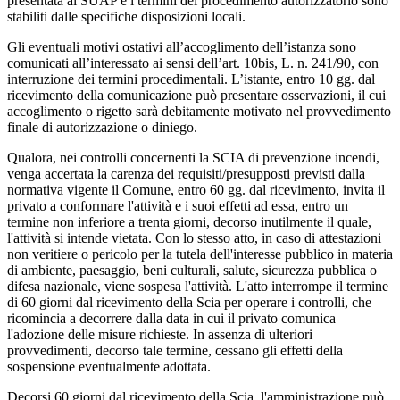
presentata al SUAP e i termini del procedimento autorizzatorio sono
stabiliti dalle specifiche disposizioni locali.
Gli eventuali motivi ostativi all’accoglimento dell’istanza sono
comunicati all’interessato ai sensi dell’art. 10bis, L. n. 241/90, con
interruzione dei termini procedimentali. L’istante, entro 10 gg. dal
ricevimento della comunicazione può presentare osservazioni, il cui
accoglimento o rigetto sarà debitamente motivato nel provvedimento
finale di autorizzazione o diniego.
Qualora, nei controlli concernenti la SCIA di prevenzione incendi,
venga accertata la carenza dei requisiti/presupposti previsti dalla
normativa vigente il Comune, entro 60 gg. dal ricevimento, invita il
privato a conformare l'attività e i suoi effetti ad essa, entro un
termine non inferiore a trenta giorni, decorso inutilmente il quale,
l'attività si intende vietata. Con lo stesso atto, in caso di attestazioni
non veritiere o pericolo per la tutela dell'interesse pubblico in materia
di ambiente, paesaggio, beni culturali, salute, sicurezza pubblica o
difesa nazionale, viene sospesa l'attività. L'atto interrompe il termine
di 60 giorni dal ricevimento della Scia per operare i controlli, che
ricomincia a decorrere dalla data in cui il privato comunica
l'adozione delle misure richieste. In assenza di ulteriori
provvedimenti, decorso tale termine, cessano gli effetti della
sospensione eventualmente adottata.
Decorsi 60 giorni dal ricevimento della Scia, l'amministrazione può