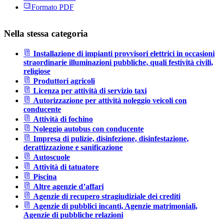
Formato PDF
Nella stessa categoria
Installazione di impianti provvisori elettrici in occasioni
straordinarie illuminazioni pubbliche, quali festività civili,
religiose
Produttori agricoli
Licenza per attività di servizio taxi
Autorizzazione per attività noleggio veicoli con
conducente
Attività di fochino
Noleggio autobus con conducente
Impresa di pulizie, disinfezione, disinfestazione,
derattizzazione e sanificazione
Autoscuole
Attività di tatuatore
Piscina
Altre agenzie d’affari
Agenzie di recupero stragiudiziale dei crediti
Agenzie di pubblici incanti, Agenzie matrimoniali,
Agenzie di pubbliche relazioni