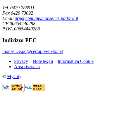
Tel. 0429 786911
Fax 0429 73092
Email
urp@comune.monselice.padova.it
CF 00654440288
P.IVA 00654440288
Indirizzo PEC
monselice.pd@cert.ip-veneto.net
Privacy
Note legali
Informativa Cookie
Area riservata
©
MyCity