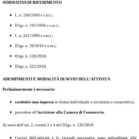
NORMATIVA DI RIFERIMENTO
L. n. 248/2006 e s.m.i.
;
D.lgs. n. 193/2006 e s.m.i.;
L. n. 241/1990 e s.m.i.;
D.lgs. n. 59/2010 e.s.m.i;
D.lgs. n. 126/2016;
D.lgs. n. 222/2016.
ADEMPIMENTI E MODALITÀ DI AVVIO DELL’ATTIVITÀ
Preliminarmente
è necessario
:
costituire una impresa
in forma individuale o societaria o cooperativa;
procedere all’
iscrizione alla Camera di Commercio
.
Ai sensi dell’art. 2, commi 2 e 4 del D.lgs. n. 126/2016:
l
’avvio dell’attività e le vicende successive sono subordinate alla