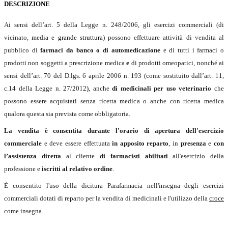
DESCRIZIONE
Ai sensi dell’art. 5 della Legge n. 248/2006, gli esercizi commerciali (di
vicinato,
media e grande struttura)
possono effettuare attività di vendita al
pubblico di
farmaci da banco o di automedicazione
e di tutti i farmaci o
prodotti non soggetti a prescrizione medica
e
di prodotti omeopatici, nonché ai
sensi dell’art. 70 del D.lgs. 6 aprile 2006 n. 193 (come sostituito dall’art. 11,
c.14 della Legge n. 27/2012
)
, anche
di medicinali per uso veterinario
che
possono essere acquistati senza ricetta medica o anche con ricetta medica
qualora questa sia prevista come obbligatoria.
La vendita è consentita durante l'orario di apertura dell'esercizio
commerciale
e deve essere effettuata
in apposito reparto
, in
presenza
e
con
l’assistenza diretta
al cliente
di
farmacisti abilitati
all'esercizio della
professione e
iscritti al relativo ordine
.
È consentito l'uso della dicitura Parafarmacia nell'insegna degli esercizi
commerciali dotati di reparto per la vendita di medicinali e l'utilizzo della
croce
come insegna
.