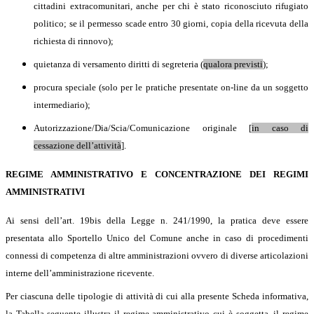
cittadini extracomunitari, anche per chi è stato riconosciuto rifugiato
politico; se il permesso scade entro 30 giorni, copia della ricevuta della
richiesta di rinnovo);
quietanza di versamento diritti di segreteria (
qualora previsti
);
procura speciale (solo per le pratiche presentate on-line da un soggetto
intermediario);
Autorizzazione/Dia/Scia/Comunicazione originale [
in caso di
cessazione dell’attività
].
REGIME AMMINISTRATIVO E CONCENTRAZIONE DEI REGIMI
AMMINISTRATIVI
Ai sensi dell’art. 19bis della Legge n. 241/1990, la pratica deve essere
presentata allo Sportello Unico del Comune anche in caso di procedimenti
connessi di competenza di altre amministrazioni ovvero di diverse articolazioni
interne dell’amministrazione ricevente.
Per ciascuna delle tipologie di attività di cui alla presente Scheda informativa,
la Tabella seguente illustra il regime amministrativo cui è soggetta, il regime