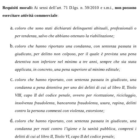
Requisiti morali:
Ai sensi dell’art. 71 D.lgs. n. 59/2010 e s.m.i.,
non possono
esercitare attività commerciale
:
coloro che sono stati dichiarati delinquenti abituali, professionali o
per tendenza, salvo che abbiano ottenuto la riabilitazione;
coloro che hanno riportato una condanna, con sentenza passata in
giudicato, per delitto non colposo, per il quale è prevista una pena
detentiva non inferiore nel minimo a tre anni, sempre che sia stata
applicata, in concreto, una pena superiore al minimo edittale;
coloro che hanno riportato, con sentenza passata in giudicato, una
condanna a pena detentiva per uno dei delitti di cui al libro II, Titolo
VIII, capo II del codice penale, ovvero per ricettazione, riciclaggio,
insolvenza fraudolenta, bancarotta fraudolenta, usura, rapina, delitti
contro la persona commessi con violenza, estorsione;
coloro che hanno riportato, con sentenza passata in giudicato, una
condanna per reati contro l’igiene e la sanità pubblica, compresi i
delitti di cui al libro II, Titolo VI, capo II del codice penale;