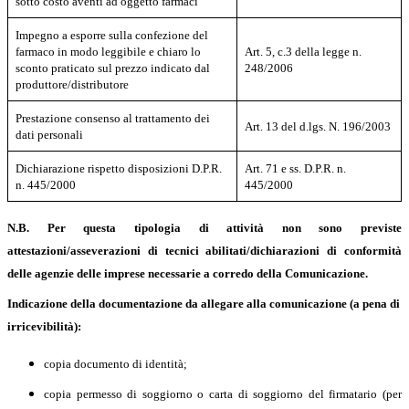
sotto costo aventi ad oggetto farmaci
Impegno a
esporre sulla confezione del
farmaco in modo leggibile e chiaro lo
Art. 5, c.3 della legge n.
sconto praticato sul prezzo indicato dal
248/2006
produttore/distributore
Prestazione consenso al trattamento dei
Art. 13 del d.lgs. N. 196/2003
dati personali
Dichiarazione
rispetto disposizioni D.P.R.
Art. 71 e ss. D.P.R. n.
n. 445/2000
445/2000
N.B. Per questa tipologia di attività non sono previste
attestazioni/asseverazioni di tecnici abilitati/dichiarazioni di conformità
delle agenzie delle imprese necessarie a corredo della Comunicazione.
Indicazione della documentazione da allegare alla comunicazione (a pena di
irricevibilità):
copia documento di identità;
copia permesso di soggiorno o carta di soggiorno del firmatario (per