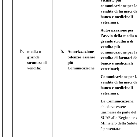
vicinato più
comunicazione per l
vendita di farmaci d
banco e medicinali
veterinari;
Autorizzazione per
l’avvio della media 
grande struttura di
vendita più
media o
Autorizzazione-
comunicazione per l
grande
Silenzio assenso
vendita di farmaci d
struttura di
più
banco e medicinali
vendita;
Comunicazione
veterinari;
Comunicazione per l
vendita di farmaci d
banco e medicinali
veterinari.
La Comunicazione
,
che deve essere
trasmessa da parte del
SUAP alla Regione e 
Ministero della Salute
è presentata: