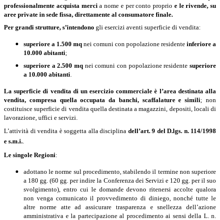
professionalmente acquista merci
a nome e per conto proprio
e le rivende, su
aree private in sede fissa, direttamente al consumatore finale.
Per grandi strutture, s’intendono
gli esercizi aventi superficie di vendita:
superiore a 1.500 mq
nei comuni con popolazione residente
inferiore a
10.000 abitanti
;
superiore a 2.500 mq
nei comuni con popolazione residente
superiore
a 10.000 abitanti
.
La superficie di vendita di un esercizio commerciale è l’area destinata alla
vendita, compresa quella occupata da banchi, scaffalature e simili
; non
costituisce superficie di vendita quella destinata a magazzini, depositi, locali di
lavorazione, uffici e servizi.
L’attività di vendita è soggetta alla disciplina
dell’art. 9 del D.lgs. n. 114/1998
e s.m.i.
.
Le singole Regioni
:
adottano le norme sul procedimento, stabilendo il termine non superiore
a 180 gg. (60 gg. per indire la Conferenza dei Servizi e 120 gg. per il suo
svolgimento), entro cui le domande devono ritenersi accolte qualora
non venga comunicato il provvedimento di diniego, nonché tutte le
altre norme atte ad assicurare trasparenza e snellezza dell’azione
amministrativa e la partecipazione al procedimento ai sensi della L.
n.