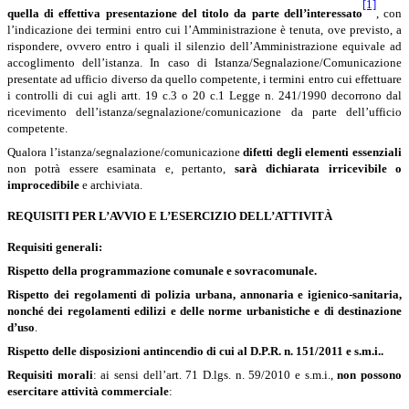
[1]
quella di effettiva presentazione del titolo da parte dell’interessato
, con
l’indicazione dei termini entro cui l’Amministrazione è tenuta, ove previsto, a
rispondere, ovvero entro i quali il silenzio dell’Amministrazione equivale ad
accoglimento dell’istanza. In caso di Istanza/Segnalazione/Comunicazione
presentate ad ufficio diverso da quello competente, i termini entro cui effettuare
i controlli di cui agli artt. 19 c.3 o 20 c.1 Legge n. 241/1990 decorrono dal
ricevimento dell’istanza/segnalazione/comunicazione da parte dell’ufficio
competente.
Qualora l’istanza/segnalazione/comunicazione
difetti degli elementi essenziali
non potrà essere esaminata e, pertanto,
sarà dichiarata irricevibile o
improcedibile
e archiviata.
REQUISITI PER L’AVVIO E L’ESERCIZIO DELL’ATTIVITÀ
Requisiti generali:
Rispetto della programmazione comunale e sovracomunale.
Rispetto dei
regolamenti di polizia urbana, annonaria e igienico-sanitaria,
nonché dei regolamenti edilizi e delle norme urbanistiche e di destinazione
d’uso
.
Rispetto delle disposizioni antincendio di cui al D.P.R. n. 151/2011 e s.m.i..
Requisiti morali
: a
i sensi dell’art. 71 D.lgs. n. 59/2010 e s.m.i.,
non possono
esercitare attività commerciale
: