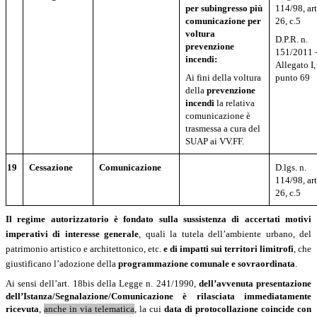
per subingresso più
114/98, art
comunicazione per
26, c.5
voltura
D.P.R. n.
prevenzione
151/2011 
incendi:
Allegato I,
Ai fini della voltura
punto 69
della
prevenzione
incendi
la relativa
comunicazione è
trasmessa a cura del
SUAP ai VV.FF.
19
Cessazione
Comunicazione
D.lgs. n.
114/98, art
26, c.5
Il regime autorizzatorio è fondato sulla sussistenza di accertati motivi
imperativi di interesse generale
, quali la tutela dell’ambiente urbano, del
patrimonio artistico e architettonico, etc.
e di impatti sui territori limitrofi
, che
giustificano l’adozione della
programmazione comunale e sovraordinata
.
Ai sensi dell’art. 18bis della Legge n. 241/1990,
dell’avvenuta presentazione
dell’Istanza/Segnalazione/Comunicazione è rilasciata immediatamente
ricevuta
,
anche in via telematica
, la cui
data di protocollazione coincide con