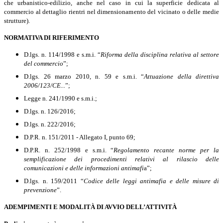
che urbanistico-edilizio, anche nel caso in cui la superficie dedicata al
commercio al dettaglio rientri nel dimensionamento del vicinato o delle medie
strutture).
NORMATIVA DI RIFERIMENTO
D.lgs. n. 114/1998 e s.m.i. “
Riforma della disciplina relativa al settore
del commercio
”;
D.lgs. 26 marzo 2010, n. 59 e s.m.i. “
Attuazione della direttiva
2006/123/CE...
”;
Legge n. 241/1990 e s.m.i.;
D.lgs. n. 126/2016;
D.lgs. n. 222/2016;
D.P.R. n. 151/2011 - Allegato I, punto 69;
D.P.R. n. 252/1998 e s.m.i. “
Regolamento recante norme per la
semplificazione dei procedimenti relativi al rilascio delle
comunicazioni e delle informazioni antimafi
a”;
D.lgs. n. 159/2011 “
Codice delle leggi antimafia e delle misure di
prevenzione
”.
ADEMPIMENTI E MODALITÀ DI AVVIO DELL’ATTIVITÀ