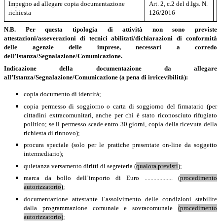
Impegno ad allegare copia documentazione
Art. 2, c.2 del d.lgs. N.
richiesta
126/2016
N.B. Per questa tipologia di attività non sono previste
attestazioni/asseverazioni di tecnici abilitati/dichiarazioni di conformità
delle agenzie delle imprese, necessari a corredo
dell’Istanza/Segnalazione/Comunicazione.
Indicazione
della documentazione da allegare
all’Istanza/Segnalazione/Comunicazione (a pena di irricevibilità):
copia documento di identità;
copia permesso di soggiorno o carta di soggiorno del firmatario (per
cittadini extracomunitari, anche per chi è stato riconosciuto rifugiato
politico; se il permesso scade entro 30 giorni, copia della ricevuta della
richiesta di rinnovo);
procura speciale (solo per le pratiche presentate on-line da soggetto
intermediario);
quietanza versamento diritti di segreteria (
qualora previsti
);
marca da bollo dell’importo di Euro ................... (
procedimento
autorizzatorio
)
;
documentazione attestante l’assolvimento delle condizioni stabilite
dalla programmazione comunale e sovracomunale
(procedimento
autorizzatorio)
;