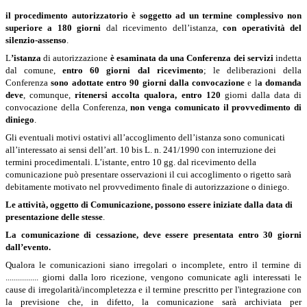
il procedimento autorizzatorio è soggetto ad un termine complessivo non
superiore a 180 giorni
dal ricevimento dell’istanza,
con operatività del
silenzio-assenso
.
L
’istanza
di autorizzazione
è esaminata da una Conferenza dei servizi
indetta
dal comune,
entro 60 giorni dal ricevimento
; le deliberazioni della
Conferenza
sono adottate entro 90 giorni dalla convocazione
e l
a domanda
deve
, comunque,
ritenersi accolta qualora,
entro 120
giorni dalla data di
convocazione della Conferenza,
non venga comunicato il provvedimento di
diniego
.
Gli eventuali motivi ostativi all’accoglimento dell’istanza sono comunicati
all’interessato ai sensi dell’art. 10 bis L. n. 241/1990 con interruzione dei
termini procedimentali. L’istante, entro 10 gg. dal ricevimento della
comunicazione può presentare osservazioni il cui accoglimento o rigetto sarà
debitamente motivato nel provvedimento finale di autorizzazione o diniego.
Le attività, oggetto di Comunicazione, possono essere iniziate dalla data di
presentazione delle stesse
.
La comunicazione di cessazione, deve essere presentata entro 30 giorni
dall’evento.
Qualora le comunicazioni siano irregolari o incomplete, entro il termine di
................ giorni dalla loro ricezione, vengono comunicate agli interessati le
cause di irregolarità/incompletezza e il termine prescritto per l'integrazione con
la previsione che, in difetto, la comunicazione sarà archiviata per