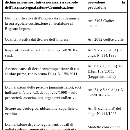
dichiarazione sostitutiva necessari a corredo
prevedono la
dell’Istanza/Segnalazione/Comunicazione
produzione
Dati identificativi dell’impresa da cui desumere
Art. 2195 Codice
la sua regolare costituzione e l’iscrizione al
Civile
Registro Imprese
Qualità rivestita dal titolare dell’impresa
Art. 2082 codice civile
Requisiti morali ex art. 71 del d.lgs. 59/2010 e
Art. 9, co. 2, lett. A) del
s.m.i.
d.lgs. N. 114/1998
Art. 67, c.1, lett. A) del
Assenza cause di decadenza/sospensione di cui
D.lgs. 159/2011,
al libro primo, titolo primo D.lgs. N. 159/2011
(Legge antimafia)
Dichiarazioni delle persone (amministratori, soci)
Art. 71, c.5 del d.lgs. N.
indicate all’art. 2, c.3, del dpr 252/1998 – solo
59/2010 e s.m.i..
per società, associazioni, organismi collettivi
Settore merceologico, ubicazione, superficie di
Art. 9, c.2, lett. B) del
vendita
d.lgs. N. 114/1998
Dichiarazione rispetto regolamenti locali di
Modello com 2 di cui
polizia urbana, annonaria e igienico-sanitaria,