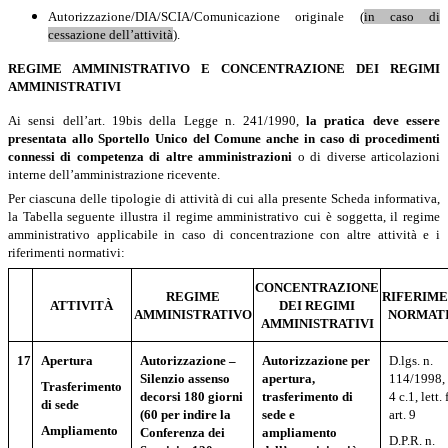
A
utorizzazione/DIA/SCIA/Comunicazione originale (
in caso di
cessazione dell’attività
).
REGIME AMMINISTRATIVO E CONCENTRAZIONE DEI REGIMI
AMMINISTRATIVI
Ai sensi dell’art. 19bis della Legge n. 241/1990,
la pratica deve essere
presentata allo Sportello Unico del Comune anche in caso di procedimenti
connessi di competenza di altre amministrazioni
o di diverse articolazioni
interne dell’amministrazione ricevente.
Per ciascuna delle tipologie di attività di cui alla presente Scheda informativa,
la Tabella seguente illustra il regime amministrativo cui è soggetta, il regime
amministrativo applicabile in caso di concentrazione con altre attività e i
riferimenti normativi:
CONCENTRAZIONE
REGIME
RIFERIME
ATTIVITÀ
DEI REGIMI
AMMINISTRATIVO
NORMATI
AMMINISTRATIVI
17
Apertura
Autorizzazione –
Autorizzazione per
D.lgs. n.
Silenzio assenso
apertura,
114/1998, 
Trasferimento
decorsi 180 giorni
trasferimento di
4 c.1, lett. 
di sede
(60 per indire la
sede e
art. 9
Ampliamento
Conferenza dei
ampliamento
D.P.R. n.