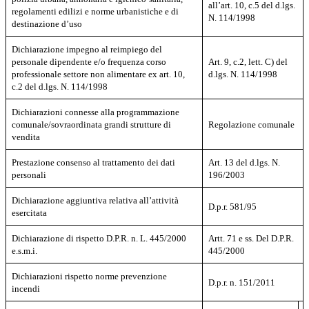
all’art. 10, c.5 del d.lgs.
regolamenti edilizi e norme urbanistiche e di
N. 114/1998
destinazione d’uso
Dichiarazione impegno al reimpiego del
personale dipendente e/o frequenza corso
Art. 9, c.2, lett. C) del
professionale settore non alimentare ex art. 10,
d.lgs. N. 114/1998
c.2 del d.lgs. N. 114/1998
Dichiarazioni connesse alla programmazione
comunale/sovraordinata grandi strutture di
Regolazione comunale
vendita
Prestazione consenso al trattamento dei dati
Art. 13 del d.lgs. N.
personali
196/2003
Dichiarazione aggiuntiva relativa all’attività
D.p.r. 581/95
esercitata
Dichiarazione di rispetto D.P.R. n. L. 445/2000
Artt. 71 e ss. Del D.P.R.
e.s.m.i.
445/2000
Dichiarazioni rispetto norme prevenzione
D.p.r. n. 151/2011
incendi