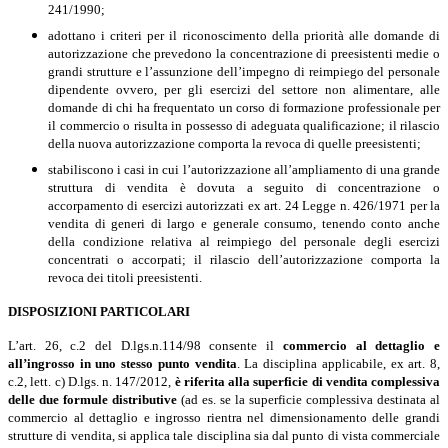
241/1990;
adottano i criteri per il riconoscimento della priorità alle domande di
autorizzazione che prevedono la concentrazione di preesistenti medie o
grandi strutture e l’assunzione dell’impegno di reimpiego del personale
dipendente ovvero, per gli esercizi del settore non alimentare, alle
domande di chi ha frequentato un corso di formazione professionale per
il commercio o risulta in possesso di adeguata qualificazione; il rilascio
della nuova autorizzazione comporta la revoca di quelle preesistenti;
stabiliscono i casi in cui l’autorizzazione all’ampliamento di una grande
struttura di vendita è dovuta a seguito di concentrazione o
accorpamento di esercizi autorizzati ex art. 24 Legge n. 426/1971 per la
vendita di generi di largo e generale consumo, tenendo conto anche
della condizione relativa al reimpiego del personale degli esercizi
concentrati o accorpati; il rilascio dell’autorizzazione comporta la
revoca dei titoli preesistenti.
DISPOSIZIONI PARTICOLARI
L’art. 26, c.2 del D.lgs.n.114/98 consente il
commercio al dettaglio e
all’ingrosso in uno stesso punto vendita
. La disciplina applicabile, ex art. 8,
c.2, lett. c) D.lgs. n. 147/2012,
è riferita alla superficie di vendita complessiva
delle due formule distributive
(ad es. se la superficie complessiva destinata al
commercio al dettaglio e ingrosso rientra nel dimensionamento delle grandi
strutture di vendita, si applica tale disciplina sia dal punto di vista commerciale