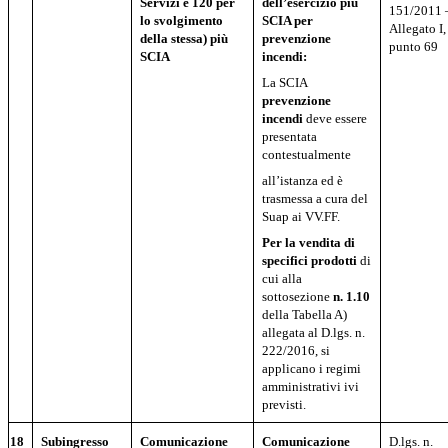
Servizi e 120 per
dell’esercizio più
151/2011 
lo svolgimento
SCIA per
Allegato I,
della stessa) più
prevenzione
punto 69
SCIA
incendi:
La SCIA
prevenzione
incendi
deve essere
presentata
contestualmente
all’istanza ed è
trasmessa a cura del
Suap ai VV.FF.
Per la vendita di
specifici prodotti
di
cui alla
sottosezione
n. 1.10
della Tabella A)
allegata al D.lgs. n.
222/2016, si
applicano i regimi
amministrativi ivi
previsti.
18
Subingresso
Comunicazione
Comunicazione
D.lgs. n.