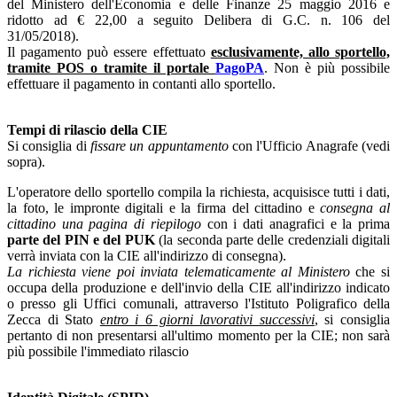
del Ministero dell'Economia e delle Finanze 25 maggio 2016 e
ridotto ad € 22,00 a seguito Delibera di G.C. n. 106 del
31/05/2018).
Il pagamento può essere effettuato
esclusivamente, allo sportello,
tramite POS o tramite il portale
PagoPA
. Non è più possibile
effettuare il pagamento in contanti allo sportello.
Tempi di rilascio della CIE
Si consiglia di
fissare un appuntamento
con l'Ufficio Anagrafe (vedi
sopra).
L'operatore dello sportello compila la richiesta, acquisisce tutti i dati,
la foto, le impronte digitali e la firma del cittadino e
consegna al
cittadino una pagina di riepilogo
con i dati anagrafici e la prima
parte del PIN e del PUK
(la seconda parte delle credenziali digitali
verrà inviata con la CIE all'indirizzo di consegna).
La richiesta viene poi inviata telematicamente al Ministero
che si
occupa della produzione e dell'invio della CIE all'indirizzo indicato
o presso gli Uffici comunali, attraverso l'Istituto Poligrafico della
Zecca di Stato
entro i 6 giorni lavorativi successivi
, si consiglia
pertanto di non presentarsi all'ultimo momento per la CIE; non sarà
più possibile l'immediato rilascio