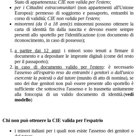
Stato di appartenenza;
CIE non valida per l'estero
;
per i Cittadini extracomunitari
(non appartenenti all'Unione
Europea): permesso di soggiorno e passaporto, entrambi in
corso di validità;
CIE non valida per l'estero
;
minorenni (da 0 a 18 anni)
:i minorenni possono ottenere la
carta di identità fin dalla nascita e devono essere sempre
presenti allo sportello per l'identificazione (con documento di
riconoscimento, in caso di possesso);
a partire dai 12 anni
: i minori sono tenuti a firmare il
documento e a depositare le impronte digitali (come del resto
per il passaporto);
in caso di documento valido per l'estero
: è necessario
l'
assenso all'espatrio reso da entrambi i genitori o dall'unico
esercente la potestà o dal tutore
(munito di atto di nomina), se
uno dei due genitori non può essere presente allo sportello è
sufficiente che sottoscriva l'assenso e lo trasmetta unitamente
alla fotocopia di un valido documento di identità.(
vedi
modello
)
Chi non può ottenere la CIE valida per l'espatrio
i minori italiani per i quali non esiste l'assenso dei genitori o