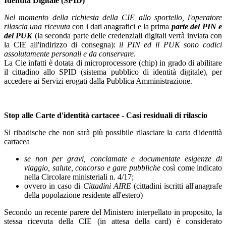
Identità Digitale (SPID)
Nel momento della richiesta della CIE allo sportello, l'operatore
rilascia una ricevuta
con i dati anagrafici e la prima
parte del PIN e
del PUK
(la seconda parte delle credenziali digitali verrà inviata con
la CIE all'indirizzo di consegna):
il PIN ed il PUK sono codici
assolutamente personali e da conservare
.
La Cie infatti è dotata di microprocessore (chip) in grado di abilitare
il cittadino allo SPID (sistema pubblico di identità digitale), per
accedere ai Servizi erogati dalla Pubblica Amministrazione.
Stop alle Carte d'identità cartacee - Casi residuali di rilascio
Si ribadische che non sarà più possibile rilasciare la carta d'identità
cartacea
se non per gravi, conclamate e documentate esigenze di
viaggio, salute, concorso e gare pubbliche
così come indicato
nella Circolare ministeriali n. 4/17;
ovvero in caso di
Cittadini AIRE
(cittadini iscritti all'anagrafe
della popolazione residente all'estero)
Secondo un recente parere del Ministero interpellato in proposito, la
stessa ricevuta della CIE (in attesa della card) è considerato